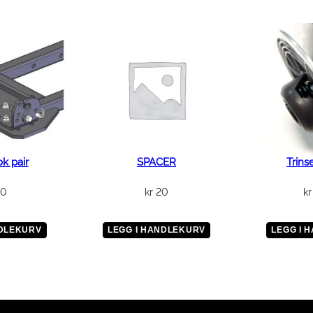
l
k pair
SPACER
Trins
50
kr
20
kr
NDLEKURV
LEGG I HANDLEKURV
LEGG I 