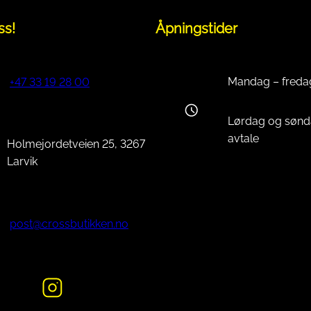
ss!
Åpningstider
Mandag – freda
+47 33 19 28 00
Lørdag og sønd
avtale
Holmejordetveien 25, 3267
Larvik
post@crossbutikken.no