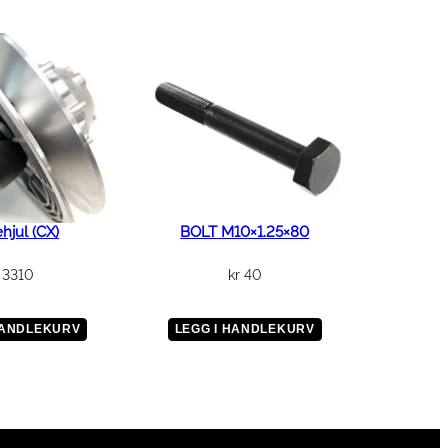
ehjul (CX)
BOLT M10×1.25×80
3310
kr
40
HANDLEKURV
LEGG I HANDLEKURV