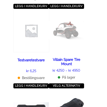
LEGG I HANDLEKURV
LEGG I HANDLEKURV
D
e
t
t
e
p
r
o
d
Villain Spare Tire
Testvaretestvare
Mount
u
P
kr
4250
–
kr
4950
kr
6,25
k
r
t
På lager
Bestillingsvare
i
e
LEGG I HANDLEKURV
VELG ALTERNATIV
s
t
o
h
m
a
r