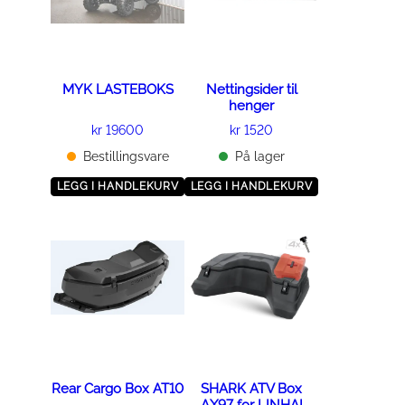
MYK LASTEBOKS
Nettingsider til
henger
kr
19600
kr
1520
Bestillingsvare
På lager
LEGG I HANDLEKURV
LEGG I HANDLEKURV
Rear Cargo Box AT10
SHARK ATV Box
AX97 for LINHAI