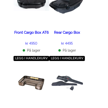
r
å
d
f
e
l
:
e
k
r
r
e
Front Cargo Box AT6
Rear Cargo Box
v
4
a
2
kr
4950
kr
4495
5
r
På lager
På lager
0
i
t
LEGG I HANDLEKURV
LEGG I HANDLEKURV
a
i
n
l
t
k
e
r
r
.
4
9
A
5
l
0