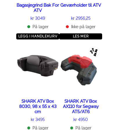
t
Bagasjegrind Bak For
Geværholder til ATV
e
ATV
r
kr
3049
kr
2956,25
n
På lager
Ikke på lager
a
LEGG I HANDLEKURV
t
LES MER
i
v
e
n
e
k
a
n
SHARK ATV Box
SHARK ATV Box
v
8030, 98 x 55 x 43
AX110 for Segway
e
cm
AT5/AT6
l
kr
3495
kr
4950
g
På lager
På lager