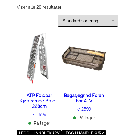
Viser alle 28 resultater
ATP Foldbar
Bagasjegrind Foran
Kjørerampe Bred –
For ATV
228cm
kr
2599
kr
1599
På lager
På lager
LEGG I HANDLEKURV
LEGG I HANDLEKURV