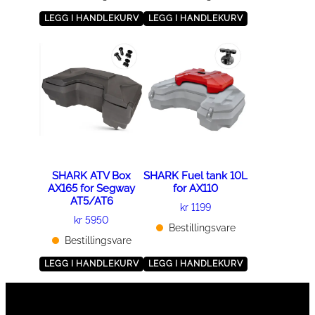
e
LEGG I HANDLEKURV
LEGG I HANDLEKURV
s
p
å
p
r
o
d
u
k
SHARK ATV Box
SHARK Fuel tank 10L
t
AX165 for Segway
for AX110
s
AT5/AT6
kr
1199
i
kr
5950
Bestillingsvare
d
Bestillingsvare
e
LEGG I HANDLEKURV
LEGG I HANDLEKURV
n