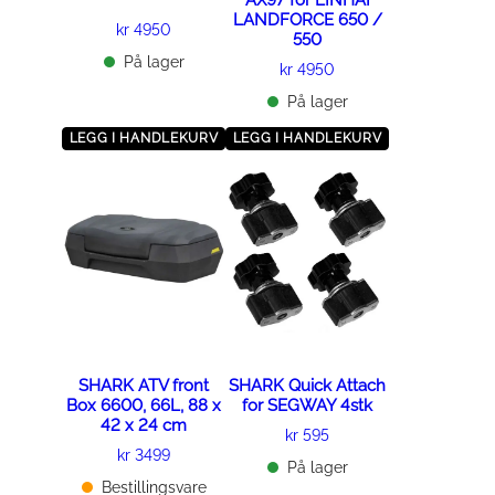
LANDFORCE 650 /
kr
4950
550
På lager
kr
4950
På lager
LEGG I HANDLEKURV
LEGG I HANDLEKURV
SHARK ATV front
SHARK Quick Attach
Box 6600, 66L, 88 x
for SEGWAY 4stk
42 x 24 cm
kr
595
kr
3499
På lager
Bestillingsvare