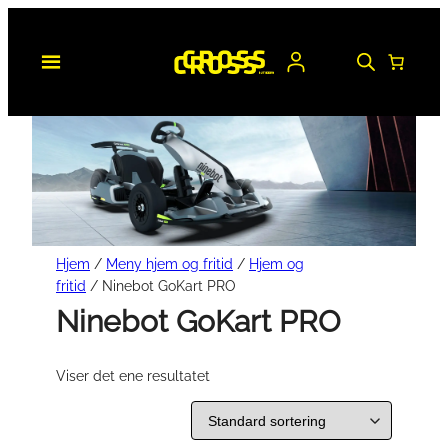
Hopp
til
innhold
Hjem
/
Meny hjem og fritid
/
Hjem og
fritid
/ Ninebot GoKart PRO
Ninebot GoKart PRO
Viser det ene resultatet