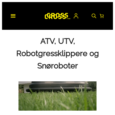
Hopp
til
innhold
ATV, UTV,
Robotgressklippere og
Snøroboter