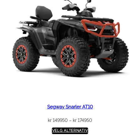
Segway Snarler AT10
Prisområde:
kr
149950
–
kr
174950
kr 149950
VELG ALTERNATIV
til