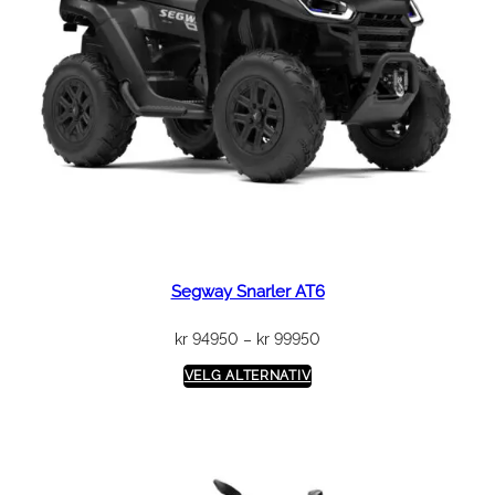
Segway Snarler AT6
Prisområde:
kr
94950
–
kr
99950
kr 94950
VELG ALTERNATIV
til
kr 99950