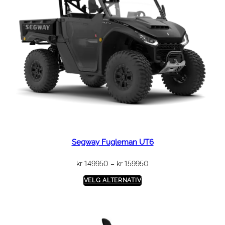
Segway Fugleman UT6
Prisområde:
kr
149950
–
kr
159950
kr 149950
VELG ALTERNATIV
til
kr 159950