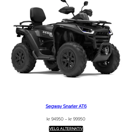
Segway Snarler AT6
Prisområde:
kr
94950
–
kr
99950
kr 94950
VELG ALTERNATIV
til