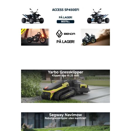
kr 174950