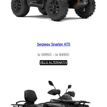
Segway Snarler AT5
Prisområde:
kr
69950
–
kr
84950
kr 69950
VELG ALTERNATIV
til
kr 84950