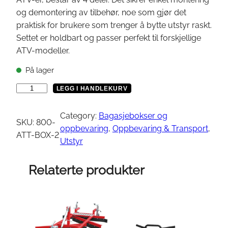
og demontering av tilbehør, noe som gjør det
praktisk for brukere som trenger å bytte utstyr raskt.
Settet er holdbart og passer perfekt til forskjellige
ATV-modeller.
På lager
S
LEGG I HANDLEKURV
H
A
Category:
Bagasjebokser og
SKU:
800-
R
oppbevaring
, 
Oppbevaring & Transport
, 
ATT-BOX-2
K
Utstyr
Q
u
Relaterte produkter
i
c
k
A