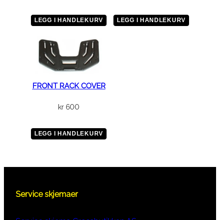
a
n
LEGG I HANDLEKURV
LEGG I HANDLEKURV
t
a
l
l
FRONT RACK COVER
kr
600
LEGG I HANDLEKURV
Service skjemaer