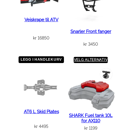
t
t
a
Veiskrape til ATV
c
h
Snarler Front fanger
f
kr
16850
kr
3450
o
r
S
LEGG I HANDLEKURV
VELG ALTERNATIV
E
G
W
A
Y
4
s
AT6 L Skid Plates
SHARK Fuel tank 10L
t
for AX110
k
kr
4495
kr
1199