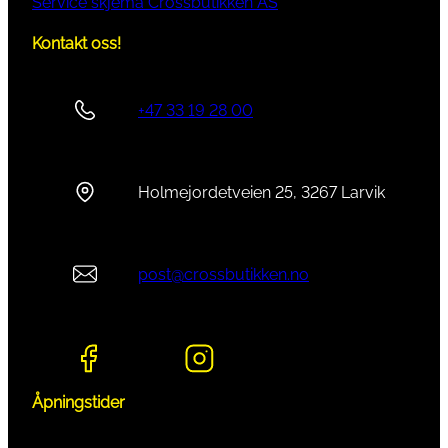
Service skjema Crossbutikken AS
Kontakt oss!
+47 33 19 28 00
Holmejordetveien 25, 3267 Larvik
post@crossbutikken.no
Åpningstider