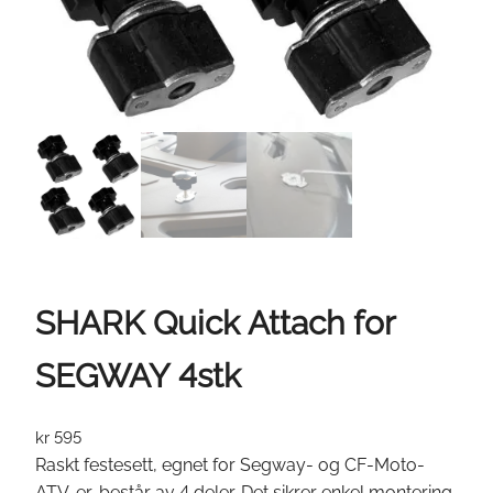
SHARK Quick Attach for
SEGWAY 4stk
kr
595
Raskt festesett, egnet for Segway- og CF-Moto-
ATV-er, består av 4 deler. Det sikrer enkel montering