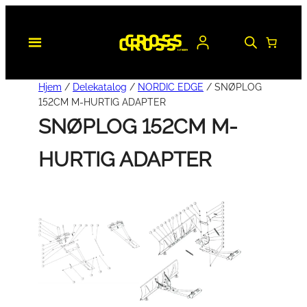
Hopp
til
innhold
Hjem
/
Delekatalog
/
NORDIC EDGE
/ SNØPLOG
152CM M-HURTIG ADAPTER
SNØPLOG 152CM M-
HURTIG ADAPTER