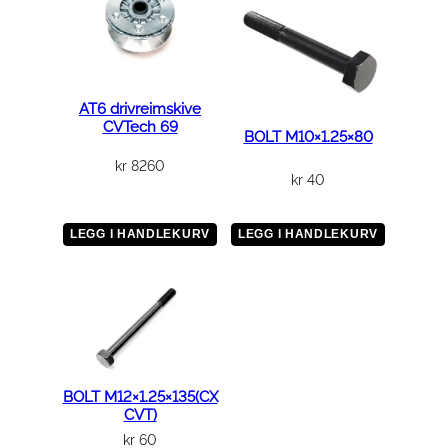
AT6 drivreimskive
CVTech 69
BOLT M10×1.25×80
kr
8260
kr
40
LEGG I HANDLEKURV
LEGG I HANDLEKURV
BOLT M12×1.25×135(CX
CVT)
kr
60