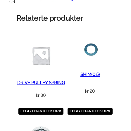
E
04
R
a
Relaterte produkter
n
t
a
l
l
SHIM(0.5)
DRIVE PULLEY SPRING
kr
20
kr
80
LEGG I HANDLEKURV
LEGG I HANDLEKURV