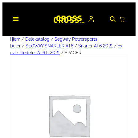
Hjem
/
Delekatalog
/
Segway Powersports
Deler
/
SEGWAY SNARLER AT6
/
Snarler AT6 2021
/
cx
cvt slitedeler AT6 L 2021
/ SPACER