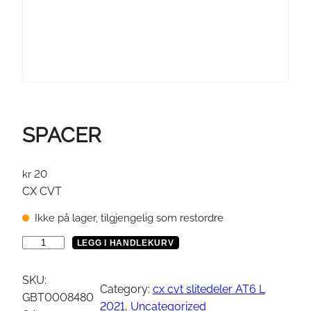
SPACER
kr
20
CX CVT
Ikke på lager, tilgjengelig som restordre
S
LEGG I HANDLEKURV
P
A
SKU:
Category:
cx cvt slitedeler AT6 L
C
GBT0008480
2021
, 
Uncategorized