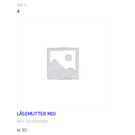
e
Ref.nr
M
4
8
x
2
5
a
n
t
a
l
l
LÅSEMUTTER M10
SKU: CB-0000016
kr
30