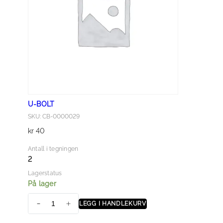
e
r
a
n
t
a
l
l
U-BOLT
SKU: CB-0000029
kr
40
Antall i tegningen
2
Lagerstatus
På lager
LEGG I HANDLEKURV
U
-