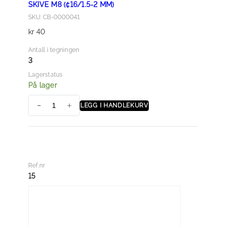
SKIVE M8 (¢16/1.5-2 MM)
SKU: CB-0000041
kr
40
Antall i tegningen
3
Lagerstatus
På lager
LEGG I HANDLEKURV
S
k
i
v
e
Ref.nr
M
15
8
(
¢
1