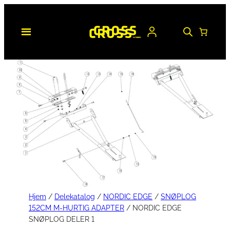
Hopp
til
innhold
Hjem
/
Delekatalog
/
NORDIC EDGE
/
SNØPLOG
152CM M-HURTIG ADAPTER
/ NORDIC EDGE
SNØPLOG DELER 1