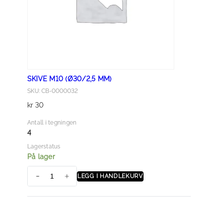
a
n
t
a
l
l
SKIVE M10 (Ø30/2,5 MM)
SKU: CB-0000032
kr
30
Antall i tegningen
4
Lagerstatus
På lager
LEGG I HANDLEKURV
S
k
i