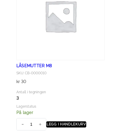
LÅSEMUTTER M8
SKU: CB-0000010
kr
30
Antall i tegningen
3
Lagerstatus
På lager
LEGG I HANDLEKURV
L