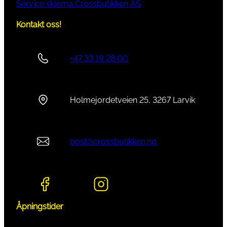
s
Service skjema Crossbutikken AS
k
Kontakt oss!
r
u
e
+47 33 19 28 00
M
8
x
Holmejordetveien 25, 3267 Larvik
2
5
a
n
post@crossbutikken.no
t
a
l
l
Åpningstider