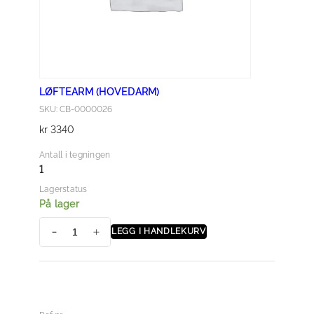
LØFTEARM (HOVEDARM)
SKU: CB-0000026
kr
3340
Antall i tegningen
1
Lagerstatus
På lager
LEGG I HANDLEKURV
L
ø
f
t
e