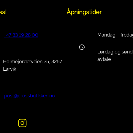
ss!
Åpningstider
Mandag – freda
+47 33 19 28 00
Lørdag og sønd
avtale
Holmejordetveien 25, 3267
Larvik
post@crossbutikken.no