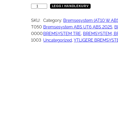
Vinsj
Kjede
W
LEGG I HANDLEKURV
Oljefilter
I
Tennplugg
R
SKU:
Category:
Bremsesystem (AT10 W AB
Bekledning
Vedlikehold / Re
E
T050
Bremsesystem ABS UT6 ABS 2025
, 
B
C
0000
BREMSYSTEM TRE
, 
BREMSYSTEM, B
L
1003
Uncategorized
, 
YTLIGERE BREMSYST
Hjelm
Reklamemateriell
I
Jakke
P
yr
Briller
a
Genser
n
T-skjorte
t
a
l
l