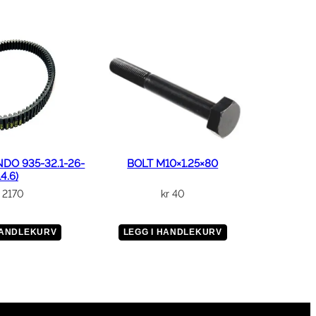
NDO 935-32.1-26-
BOLT M10×1.25×80
14.6)
2170
kr
40
HANDLEKURV
LEGG I HANDLEKURV