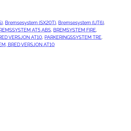
S)
, 
Bremsesystem (SX20T)
, 
Bremsesystem (UT6)
, 
ngjøring
REMSSYSTEM AT5 ABS
, 
BREMSYSTEM FIRE
, 
RED VERSJON AT10
, 
PARKERINGSSYSTEM TRE
, 
EM, BRED VERSJON AT10