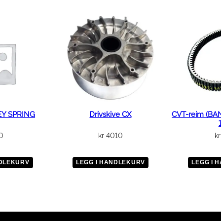
EY SPRING
Drivskive CX
CVT-reim (BA
0
kr
4010
kr
NDLEKURV
LEGG I HANDLEKURV
LEGG I 