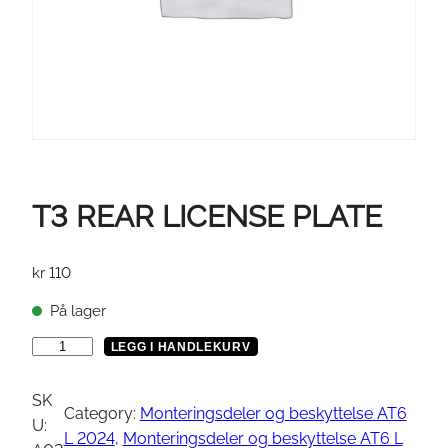
T3 REAR LICENSE PLATE
kr
110
På lager
T
LEGG I HANDLEKURV
3
R
SK
Category:
Monteringsdeler og beskyttelse AT6
E
U:
L 2024
, 
Monteringsdeler og beskyttelse AT6 L