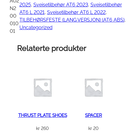
A
A02
2025
, 
Sveisetilbehør AT6 2023
, 
Sveisetilbehør
R
N2
AT6 L 2021
, 
Sveisetilbehør AT6 L 2022
, 
L
00
TILBEHØRSFESTE (LANG VERSJON) (AT6 ABS)
, 
I
010
Uncategorized
C
01
E
N
Relaterte produkter
S
E
P
L
A
T
E
a
n
THRUST PLATE SHOES
SPACER
t
kr
260
kr
20
a