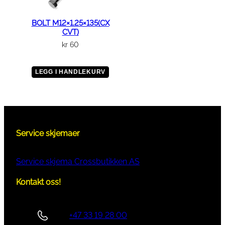
BOLT M12×1.25×135(CX
CVT)
kr
60
LEGG I HANDLEKURV
Service skjemaer
Service skjema Crossbutikken AS
Kontakt oss!
+47 33 19 28 00