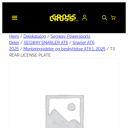
Hjem
/
Delekatalog
/
Segway Powersports
Deler
/
SEGWAY SNARLER AT6
/
Snarler AT6
2025
/
Monteringsdeler og beskyttelse AT6 L 2025
/ T3
REAR LICENSE PLATE