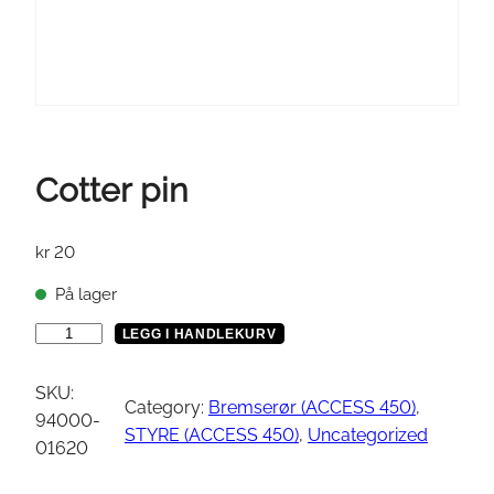
Cotter pin
kr
20
På lager
C
LEGG I HANDLEKURV
o
t
SKU:
Category:
Bremserør (ACCESS 450)
, 
t
94000-
STYRE (ACCESS 450)
, 
Uncategorized
e
01620
r