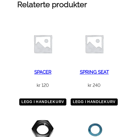
p
Relaterte produkter
i
n
a
n
t
a
l
l
SPACER
SPRING SEAT
kr
120
kr
240
LEGG I HANDLEKURV
LEGG I HANDLEKURV