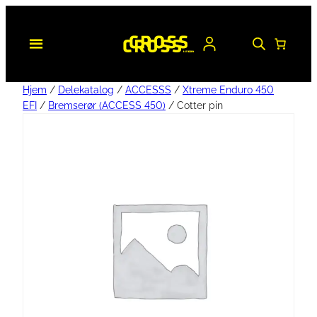
Hjem
/
Delekatalog
/
ACCESSS
/
Xtreme Enduro 450
EFI
/
Bremserør (ACCESS 450)
/ Cotter pin