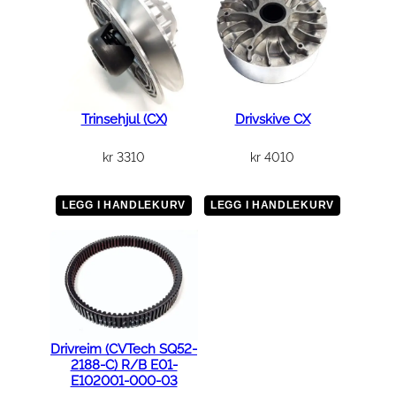
1
3
x
0
.
9
Trinsehjul (CX)
Drivskive CX
a
n
kr
3310
kr
4010
t
a
LEGG I HANDLEKURV
LEGG I HANDLEKURV
l
l
Drivreim (CVTech SQ52-
2188-C) R/B E01-
E102001-000-03