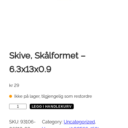
Skive, Skålformet –
6.3x13x0.9
kr
29
Ikke på lager, tilgjengelig som restordre
S
LEGG I HANDLEKURV
k
i
SKU:
93106-
Category:
Uncategorized
, 