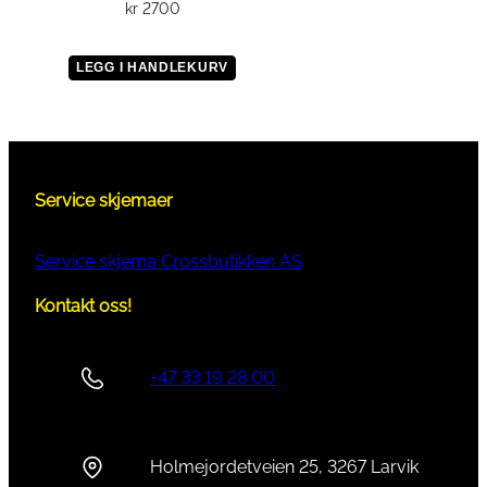
kr
2700
LEGG I HANDLEKURV
Service skjemaer
Service skjema Crossbutikken AS
Kontakt oss!
+47 33 19 28 00
Holmejordetveien 25, 3267 Larvik