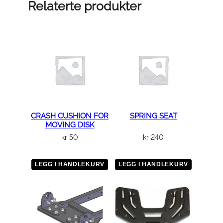
Ø
Relaterte produkter
1
6
a
n
t
a
l
l
CRASH CUSHION FOR
SPRING SEAT
MOVING DISK
kr
50
kr
240
LEGG I HANDLEKURV
LEGG I HANDLEKURV