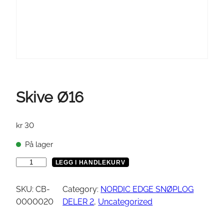
Skive Ø16
kr
30
På lager
S
LEGG I HANDLEKURV
k
i
SKU:
CB-
Category:
NORDIC EDGE SNØPLOG
v
0000020
DELER 2
, 
Uncategorized
e