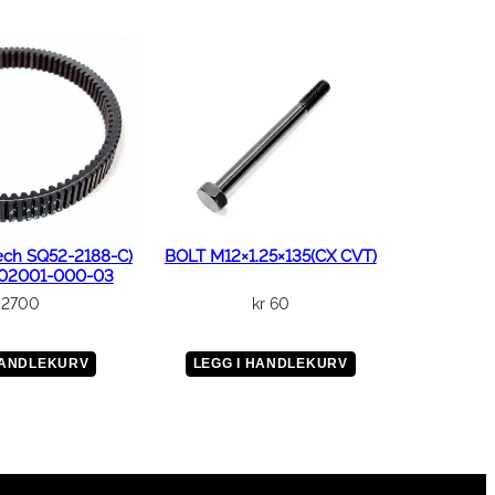
ech SQ52-2188-C)
BOLT M12×1.25×135(CX CVT)
102001-000-03
2700
kr
60
HANDLEKURV
LEGG I HANDLEKURV