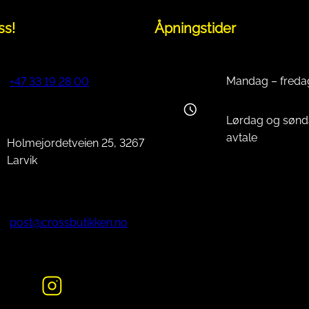
ss!
Åpningstider
Mandag – freda
+47 33 19 28 00
Lørdag og sønd
avtale
Holmejordetveien 25, 3267
Larvik
post@crossbutikken.no