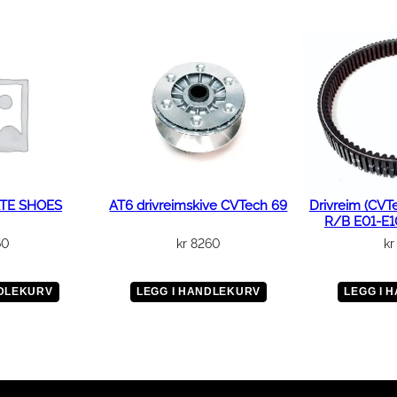
E
V
E
a
n
t
a
l
l
TE SHOES
AT6 drivreimskive CVTech 69
Drivreim (CVT
R/B E01-E
60
kr
8260
kr
NDLEKURV
LEGG I HANDLEKURV
LEGG I 