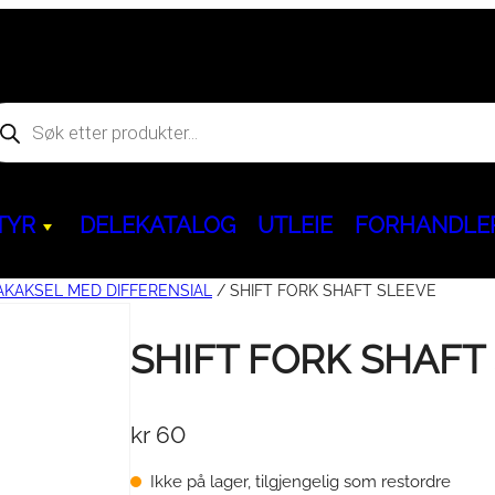
oducts
arch
TYR
DELEKATALOG
UTLEIE
FORHANDLE
AKAKSEL MED DIFFERENSIAL
/ SHIFT FORK SHAFT SLEEVE
Hjem og fritid
SHIFT FORK SHAFT
Kjøreegenskaper & Slitedeler
ACCESS
Servicepakker & 
BENDA
Aggregat & powerbank
behør
kr
60
Ninebot GoKart PRO
&
Dekk & Felger
ATV
Servicepakker
ATV
Segway Ninebot KickScoote
BELTEKIT
Olje / Bremsevæ
MC
Ikke på lager, tilgjengelig som restordre