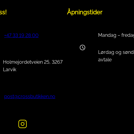
ss!
Åpningstider
Mandag – freda
+47 33 19 28 00
Lørdag og sønd
avtale
Holmejordetveien 25, 3267
Larvik
post@crossbutikken.no