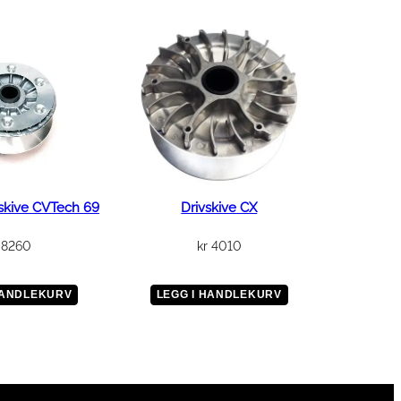
skive CVTech 69
Drivskive CX
8260
kr
4010
HANDLEKURV
LEGG I HANDLEKURV