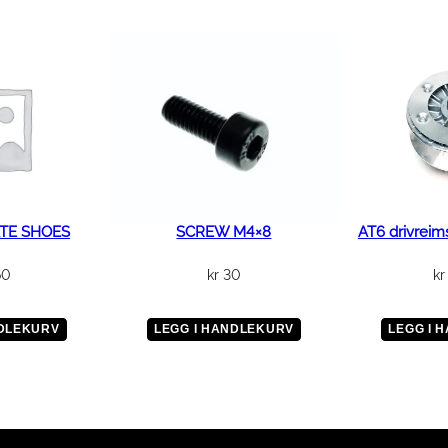
TE SHOES
SCREW M4×8
AT6 drivreim
60
kr
30
kr
NDLEKURV
LEGG I HANDLEKURV
LEGG I 