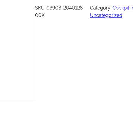
Vinsj
Kjede
SKU:
93903-2040128-
Category:
Cockpit f
Oljefilter
00K
Uncategorized
Tennplugg
Bekledning
Vedlikehold / Re
Hjelm
Reklamemateriell
Jakke
yr
Briller
Genser
T-skjorte