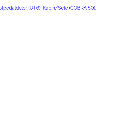
otpedaldeler (UT6)
, 
Kabin/Sete (COBRA 50)
, 
ngjøring