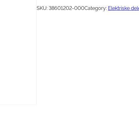
Vinsj
Kjede
SKU:
38601202-000
Category:
Elektriske de
Oljefilter
Tennplugg
Bekledning
Vedlikehold / Re
Hjelm
Reklamemateriell
Jakke
yr
Briller
Genser
T-skjorte