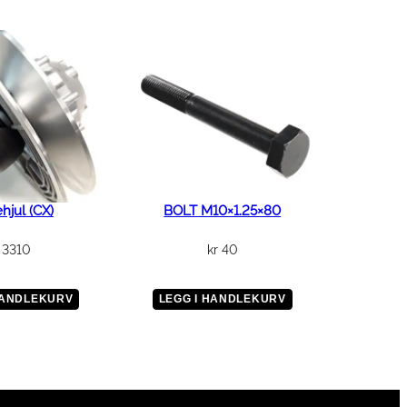
ehjul (CX)
BOLT M10×1.25×80
3310
kr
40
HANDLEKURV
LEGG I HANDLEKURV