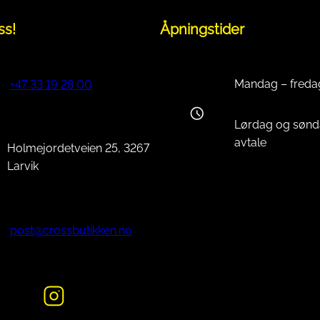
ss!
Åpningstider
Mandag – freda
+47 33 19 28 00
Lørdag og sønd
avtale
Holmejordetveien 25, 3267
Larvik
post@crossbutikken.no