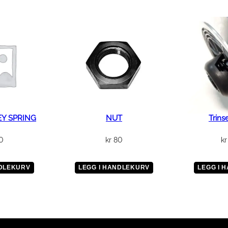
EY SPRING
NUT
Trins
0
kr
80
kr
NDLEKURV
LEGG I HANDLEKURV
LEGG I 