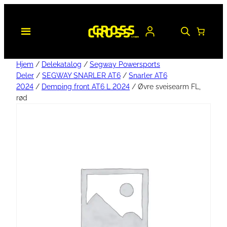
Hjem
/
Delekatalog
/
Segway Powersports
Deler
/
SEGWAY SNARLER AT6
/
Snarler AT6
2024
/
Demping front AT6 L 2024
/ Øvre sveisearm FL,
rød