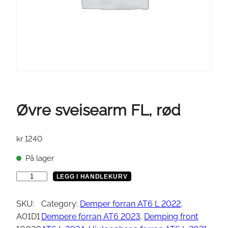
Øvre sveisearm FL, rød
kr
1240
På lager
Ø
LEGG I HANDLEKURV
v
r
SKU:
Category:
Demper forran AT6 L 2022
, 
e
A01D1
Dempere forran AT6 2023
, 
Demping front