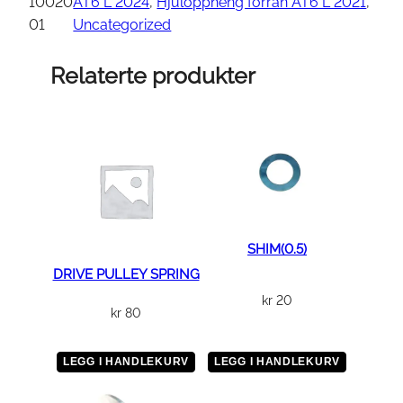
s
10020
AT6 L 2024
, 
Hjuloppheng forran AT6 L 2021
, 
v
01
Uncategorized
e
i
Relaterte produkter
s
e
a
r
m
F
L
,
SHIM(0.5)
r
DRIVE PULLEY SPRING
ø
kr
20
kr
80
d
a
n
LEGG I HANDLEKURV
LEGG I HANDLEKURV
t