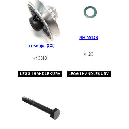
a
l
l
SHIM(1.0)
Trinsehjul (CX)
kr
20
kr
3310
LEGG I HANDLEKURV
LEGG I HANDLEKURV