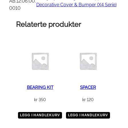
r
AB.12.06.00.
Decorative Cover & Bumper (X4 Serie)
D
0010
e
c
Relaterte produkter
o
r
a
t
i
v
e
C
o
BEARING KIT
SPACER
v
kr
350
kr
120
e
r
A
LEGG I HANDLEKURV
LEGG I HANDLEKURV
s