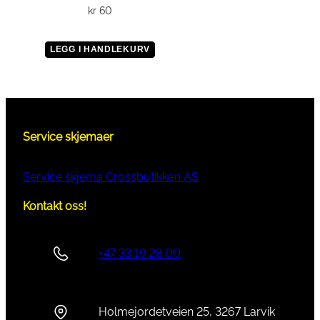
kr
60
LEGG I HANDLEKURV
Service skjemaer
Service skjema Crossbutikken AS
Kontakt oss!
+47 33 19 28 00
Holmejordetveien 25, 3267 Larvik