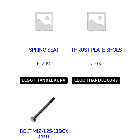
s
e
m
b
l
y
–
SPRING SEAT
THRUST PLATE SHOES
X
4
kr
240
kr
260
3
0
LEGG I HANDLEKURV
LEGG I HANDLEKURV
a
n
t
a
l
l
BOLT M12×1.25×135(CX
CVT)