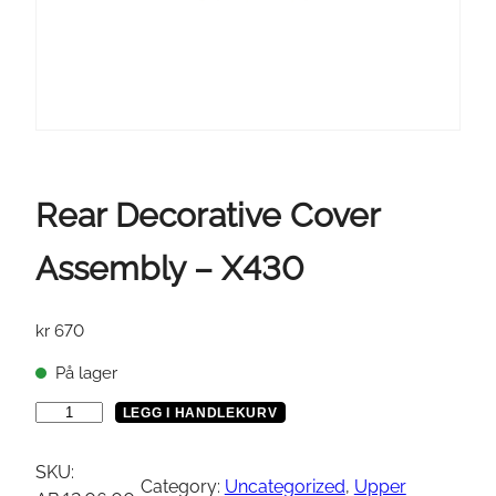
Rear Decorative Cover
Assembly – X430
kr
670
På lager
R
LEGG I HANDLEKURV
e
a
SKU:
Category:
Uncategorized
, 
Upper