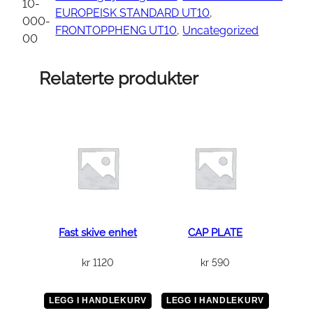
I
10-
EUROPEISK STANDARD UT10
, 
N
000-
FRONTOPPHENG UT10
, 
Uncategorized
a
00
n
t
Relaterte produkter
a
l
l
Fast skive enhet
CAP PLATE
kr
1120
kr
590
LEGG I HANDLEKURV
LEGG I HANDLEKURV