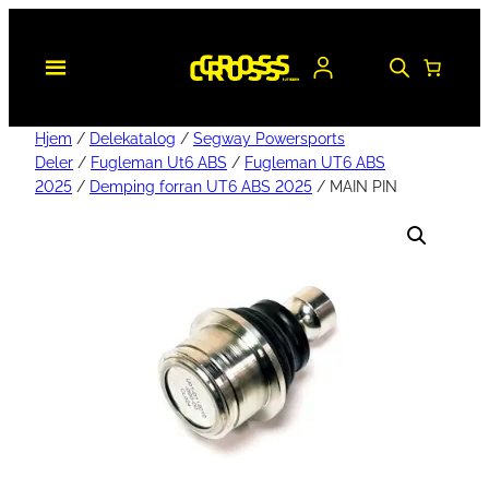
Hjem
/
Delekatalog
/
Segway Powersports
Deler
/
Fugleman Ut6 ABS
/
Fugleman UT6 ABS
2025
/
Demping forran UT6 ABS 2025
/ MAIN PIN