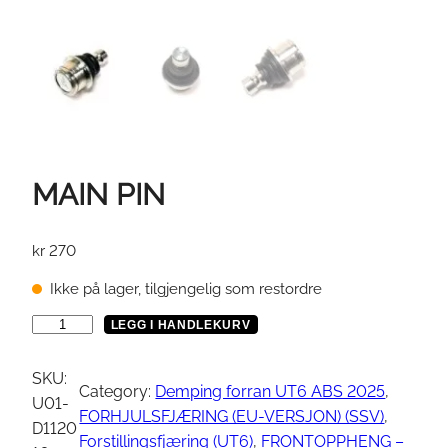
MAIN PIN
kr
270
Ikke på lager, tilgjengelig som restordre
M
LEGG I HANDLEKURV
A
I
SKU:
Category:
Demping forran UT6 ABS 2025
, 
N
U01-
FORHJULSFJÆRING (EU-VERSJON) (SSV)
, 
P
D1120
Forstillingsfjæring (UT6)
, 
FRONTOPPHENG –