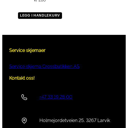
kr
280
LEGG I HANDLEKURV
Service skjemaer
Service skjema Crossbutikken AS
Kontakt oss!
+47 33 19 28 00
Holmejordetveien 25, 3267 Larvik