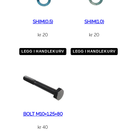
t
a
l
SHIM(0.5)
SHIM(1.0)
l
kr
20
kr
20
LEGG I HANDLEKURV
LEGG I HANDLEKURV
BOLT M10×1.25×80
kr
40