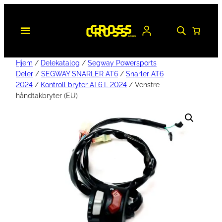
Hjem
/
Delekatalog
/
Segway Powersports
Deler
/
SEGWAY SNARLER AT6
/
Snarler AT6
2024
/
Kontroll bryter AT6 L 2024
/ Venstre
håndtakbryter (EU)