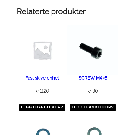
å
n
Relaterte produkter
d
t
a
k
b
r
y
t
e
Fast skive enhet
SCREW M4×8
r
kr
1120
kr
30
(
E
U
LEGG I HANDLEKURV
LEGG I HANDLEKURV
)
a
n