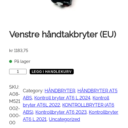
Venstre håndtakbryter (EU)
kr
1183,75
På lager
V
LEGG I HANDLEKURV
e
n
SKU:
Category:
HÅNDBRYTER
, 
HÅNDBRYTER AT5
s
A08-
ABS
, 
Kontroll bryter AT6 L 2024
, 
Kontroll
t
M521
bryter AT6L 2022
, 
KONTROLLBRYTER (AT6
r
002-
ABS)
, 
Kontrollbryter AT6 2023
, 
Kontrollbryter
e
000-
AT6 L 2021
, 
Uncategorized
h
00