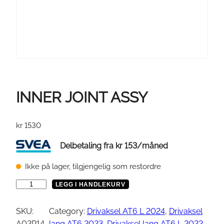
INNER JOINT ASSY
kr
1530
Delbetaling fra
kr
153
/måned
Ikke på lager, tilgjengelig som restordre
I
LEGG I HANDLEKURV
N
N
SKU:
Category:
Drivaksel AT6 L 2024
, 
Drivaksel
E
A02P14
lang AT6 2023
, 
Drivaksel lang AT6 L 2022
, 