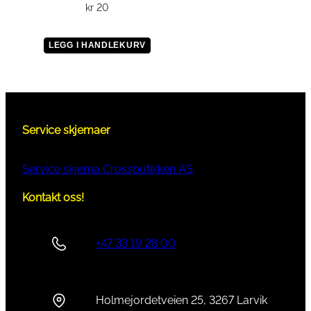
kr
20
LEGG I HANDLEKURV
Service skjemaer
Service skjema Crossbutikken AS
Kontakt oss!
+47 33 19 28 00
Holmejordetveien 25, 3267 Larvik