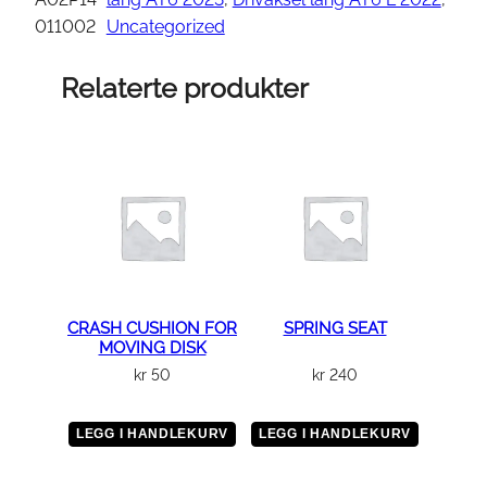
R
011002
Uncategorized
J
O
Relaterte produkter
I
N
T
A
S
S
Y
a
n
CRASH CUSHION FOR
SPRING SEAT
MOVING DISK
t
kr
50
kr
240
a
l
l
LEGG I HANDLEKURV
LEGG I HANDLEKURV