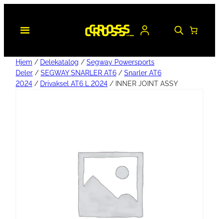
Hjem
/
Delekatalog
/
Segway Powersports
Deler
/
SEGWAY SNARLER AT6
/
Snarler AT6
2024
/
Drivaksel AT6 L 2024
/ INNER JOINT ASSY