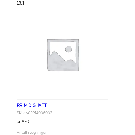
S
13,1
H
A
F
T
a
n
t
a
l
l
RR MID SHAFT
SKU: A02P14006003
kr
870
Antall i tegningen