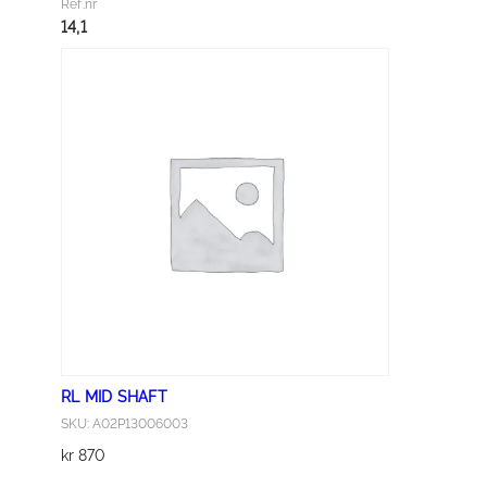
Ref.nr
S
14,1
H
A
F
T
a
n
t
a
l
l
RL MID SHAFT
SKU: A02P13006003
kr
870