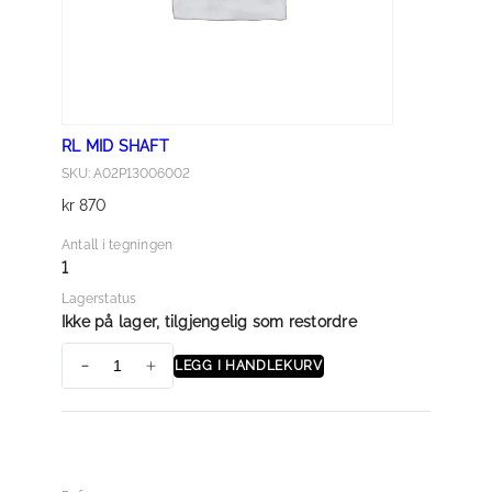
l
l
RL MID SHAFT
SKU: A02P13006002
kr
870
Antall i tegningen
1
Lagerstatus
Ikke på lager, tilgjengelig som restordre
LEGG I HANDLEKURV
R
L
M
I
D