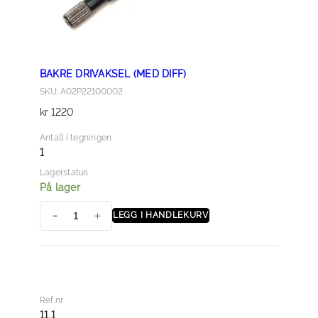
BAKRE DRIVAKSEL (MED DIFF)
SKU: A02P22100002
kr
1220
Antall i tegningen
1
Lagerstatus
På lager
LEGG I HANDLEKURV
B
a
k
r
e
Ref.nr
d
11,1