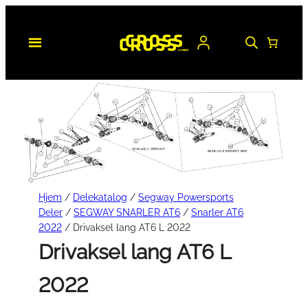
Hopp
til
innhold
Hjem
/
Delekatalog
/
Segway Powersports
Deler
/
SEGWAY SNARLER AT6
/
Snarler AT6
2022
/ Drivaksel lang AT6 L 2022
Drivaksel lang AT6 L
2022