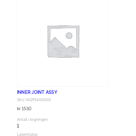
I
N
T
D
U
S
T
C
O
V
E
R
INNER JOINT ASSY
A
SKU: A02P14011002
S
kr
1530
S
E
Antall i tegningen
M
1
B
Lagerstatus