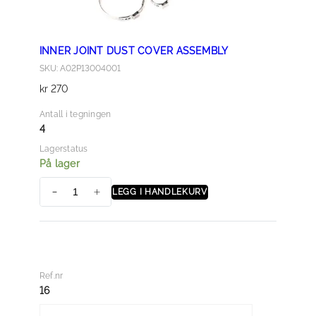
a
l
l
INNER JOINT DUST COVER ASSEMBLY
SKU: A02P13004001
kr
270
Antall i tegningen
4
Lagerstatus
På lager
LEGG I HANDLEKURV
I
N
N
E
R
Ref.nr
J
16
O