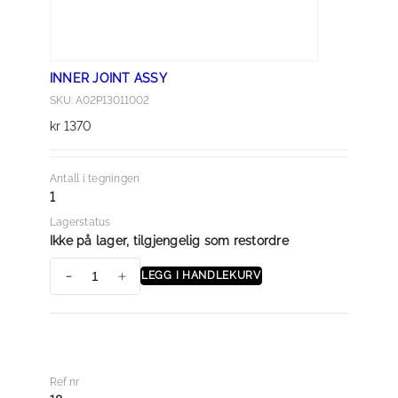
t
a
l
INNER JOINT ASSY
l
SKU: A02P13011002
kr
1370
Antall i tegningen
1
Lagerstatus
Ikke på lager, tilgjengelig som restordre
LEGG I HANDLEKURV
I
N
N
E
R
Ref.nr
J