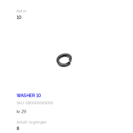
T
M
Ref.nr
1
10
0
×
1
.
2
5
×
2
5
a
WASHER 10
n
SKU: GB0000093005
t
kr
29
a
l
Antall i tegningen
l
8