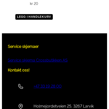
kr
20
LEGG I HANDLEKURV
Service skjemaer
Service skjema Crossbutikken AS
Kontakt oss!
+47 33 19 28 00
Holmejordetveien 25, 3267 Larvik