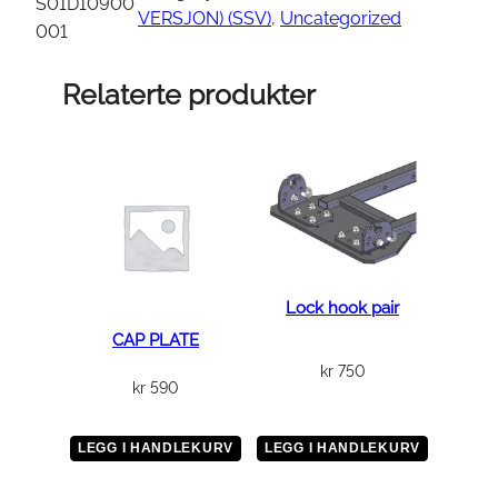
F
S01D10900
VERSJON) (SSV)
, 
Uncategorized
L
001
A
N
Relaterte produkter
G
E
B
O
L
T
M
1
Lock hook pair
2
CAP PLATE
×
kr
750
kr
590
1
.
2
LEGG I HANDLEKURV
LEGG I HANDLEKURV
5