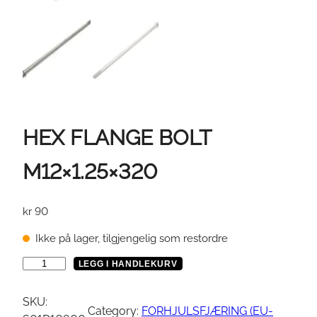
HEX FLANGE BOLT
M12×1.25×320
kr
90
Ikke på lager, tilgjengelig som restordre
H
LEGG I HANDLEKURV
E
X
SKU:
Category:
FORHJULSFJÆRING (EU-