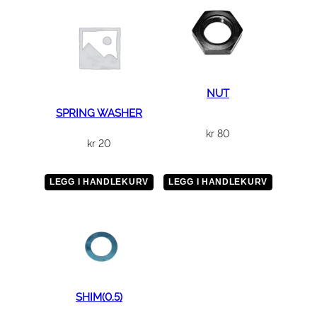
×
3
2
0
a
n
NUT
t
SPRING WASHER
a
kr
80
l
kr
20
l
LEGG I HANDLEKURV
LEGG I HANDLEKURV
SHIM(0.5)