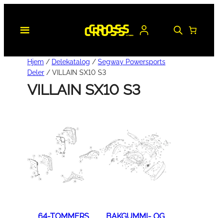
Hopp
til
innhold
Hjem
/
Delekatalog
/
Segway Powersports
Deler
/ VILLAIN SX10 S3
VILLAIN SX10 S3
64-TOMMERS
BAKGUMMI- OG