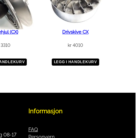
ehjul (CX)
Drivskive CX
3310
kr
4010
HANDLEKURV
LEGG I HANDLEKURV
Informasjon
FAQ
g 08-17
Personvern