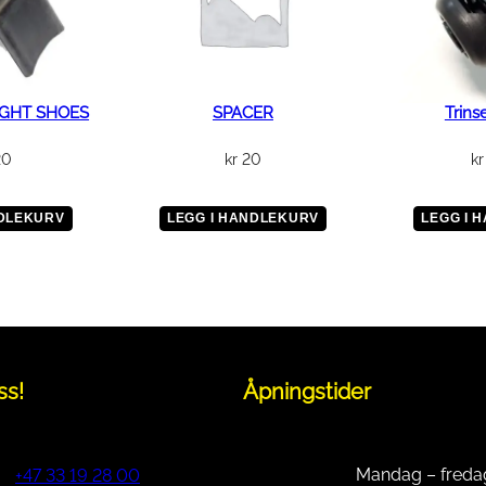
O
N
C
A
S
GHT SHOES
SPACER
Trins
E
20
kr
20
kr
C
O
V
NDLEKURV
LEGG I HANDLEKURV
LEGG I 
E
R
a
n
t
a
ss!
Åpningstider
l
l
Mandag – freda
+47 33 19 28 00