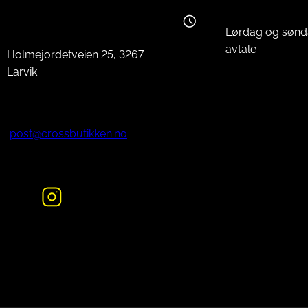
Lørdag og sønd
avtale
Holmejordetveien 25, 3267
Larvik
post@crossbutikken.no