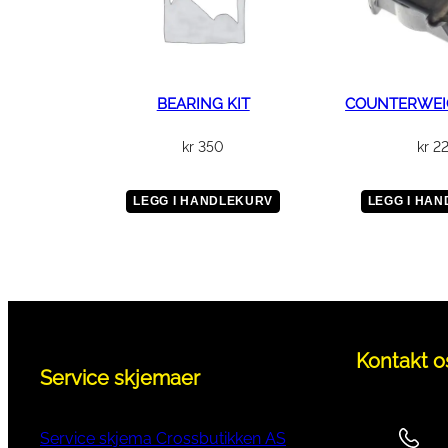
BEARING KIT
COUNTERWEI
kr
350
kr
2
LEGG I HANDLEKURV
LEGG I HA
Kontakt o
Service skjemaer
Service skjema Crossbutikken AS