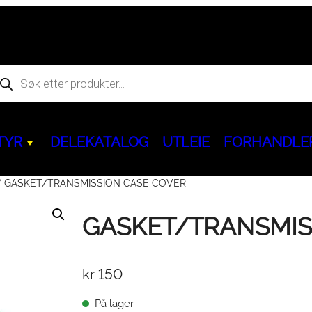
oducts
arch
TYR
DELEKATALOG
UTLEIE
FORHANDLE
 GASKET/TRANSMISSION CASE COVER
Hjem og fritid
GASKET/TRANSMIS
Kjøreegenskaper & Slitedeler
ACCESS
Servicepakker & 
BENDA
Aggregat & powerbank
behør
kr
150
Ninebot GoKart PRO
&
Dekk & Felger
ATV
Servicepakker
ATV
Segway Ninebot KickScoote
BELTEKIT
Olje / Bremsevæ
MC
På lager