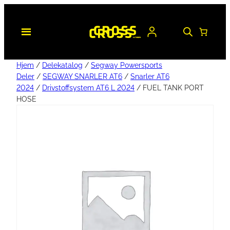
Hjem
/
Delekatalog
/
Segway Powersports
Deler
/
SEGWAY SNARLER AT6
/
Snarler AT6
2024
/
Drivstoffsystem AT6 L 2024
/ FUEL TANK PORT
HOSE