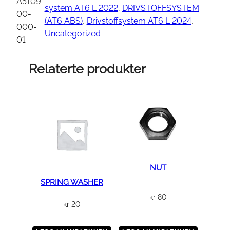
T
A5109
system AT6 L 2022
, 
DRIVSTOFFSYSTEM
A
00-
(AT6 ABS)
, 
Drivstoffsystem AT6 L 2024
, 
N
000-
Uncategorized
K
01
P
O
Relaterte produkter
R
T
H
O
S
E
a
n
NUT
t
SPRING WASHER
a
kr
80
kr
20
l
l