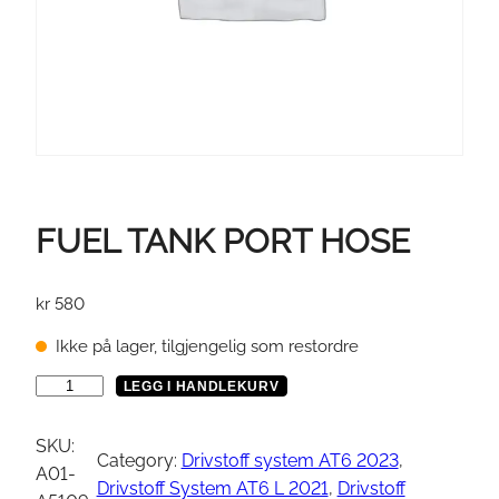
FUEL TANK PORT HOSE
kr
580
Ikke på lager, tilgjengelig som restordre
F
LEGG I HANDLEKURV
U
E
SKU:
Category:
Drivstoff system AT6 2023
, 
L
A01-
Drivstoff System AT6 L 2021
, 
Drivstoff