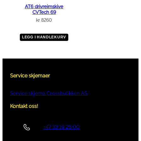
AT6 drivreimskive
CVTech 69
kr
8260
LEGG I HANDLEKURV
Service skjemaer
Service skjema Crossbutikken AS
Kontakt oss!
+47 33 19 28 00