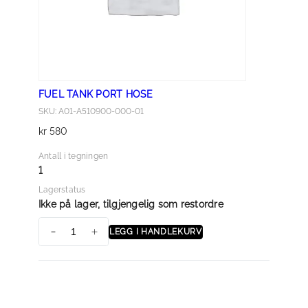
7
0
)
a
n
FUEL TANK PORT HOSE
t
SKU: A01-A510900-000-01
a
kr
580
l
l
Antall i tegningen
1
Lagerstatus
Ikke på lager, tilgjengelig som restordre
LEGG I HANDLEKURV
F
U
E
L