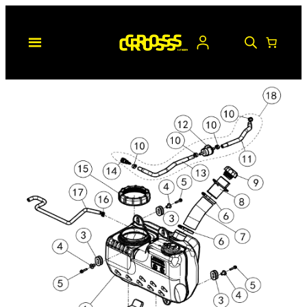
Hopp
til
innhold