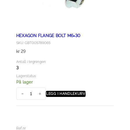
HEXAGON FLANGE BOLT M6×30
SKU: GBT005789065
kr
29
Antall i tegningen
3
Lagerstatus
På lager
LEGG I HANDLEKURV
H
E
X
A
G
Ref.nr