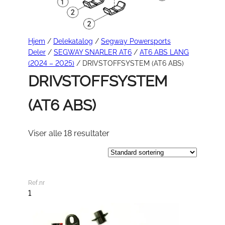
Hjem
/
Delekatalog
/
Segway Powersports
Deler
/
SEGWAY SNARLER AT6
/
AT6 ABS LANG
(2024 – 2025)
/ DRIVSTOFFSYSTEM (AT6 ABS)
DRIVSTOFFSYSTEM
(AT6 ABS)
Viser alle 18 resultater
Ref.nr
1