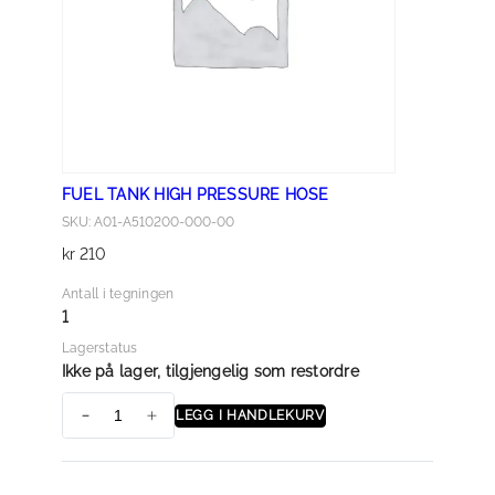
t
a
l
l
FUEL TANK HIGH PRESSURE HOSE
SKU: A01-A510200-000-00
kr
210
Antall i tegningen
1
Lagerstatus
Ikke på lager, tilgjengelig som restordre
LEGG I HANDLEKURV
F
U
E