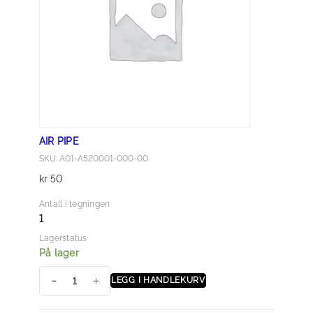
l
l
AIR PIPE
SKU: A01-A520001-000-00
kr
50
Antall i tegningen
1
Lagerstatus
På lager
LEGG I HANDLEKURV
A
I