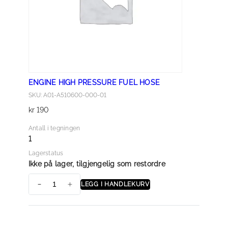
l
l
ENGINE HIGH PRESSURE FUEL HOSE
SKU: A01-A510600-000-01
kr
190
Antall i tegningen
1
Lagerstatus
Ikke på lager, tilgjengelig som restordre
LEGG I HANDLEKURV
E
N
G