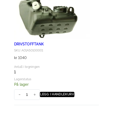
DRIVSTOFFTANK
SKU: A01A50100001
kr
1040
Antall i tegningen
1
Lagerstatus
På lager
LEGG I HANDLEKURV
D
r
i