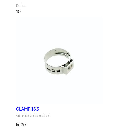
T
Ref.nr
A
10
N
K
C
O
V
E
R
a
n
t
a
l
l
CLAMP 16.5
SKU: T05000006001
kr
20