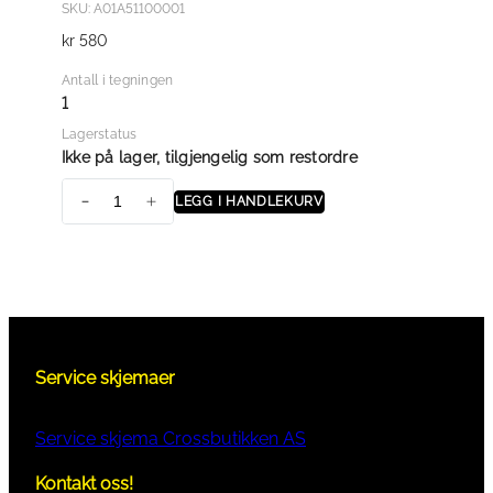
SKU: A01A51100001
kr
580
Antall i tegningen
1
Lagerstatus
Ikke på lager, tilgjengelig som restordre
LEGG I HANDLEKURV
F
U
E
L
L
I
Service skjemaer
N
E
A
Service skjema Crossbutikken AS
S
Kontakt oss!
S