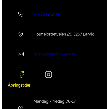
Y
a
+47 33 19 28 00
n
t
a
Holmejordetveien 25, 3267 Larvik
l
l
post@crossbutikken.no
Åpningstider
Mandag – fredag 08-17