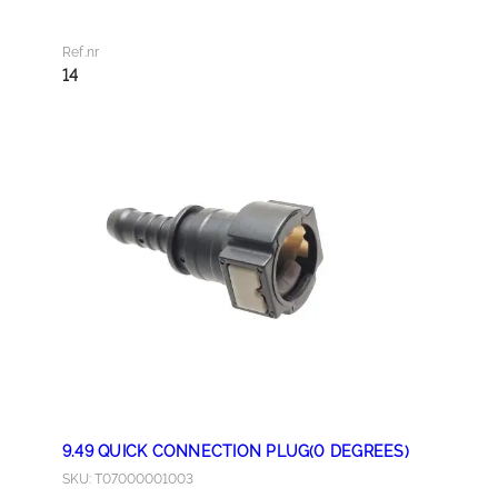
L
T
Ref.nr
A
14
N
K
H
I
G
H
P
R
E
S
S
U
R
9.49 QUICK CONNECTION PLUG(0 DEGREES)
E
SKU: T07000001003
H