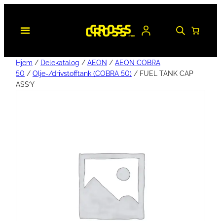
Hjem
/
Delekatalog
/
AEON
/
AEON COBRA
50
/
Olje-/drivstofftank (COBRA 50)
/ FUEL TANK CAP
ASS’Y