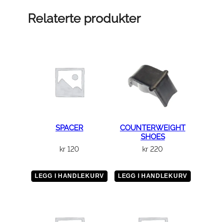
D
U
Relaterte produkter
S
T
C
O
V
E
R
a
n
SPACER
COUNTERWEIGHT
SHOES
t
kr
120
kr
220
a
l
l
LEGG I HANDLEKURV
LEGG I HANDLEKURV