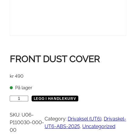
FRONT DUST COVER
kr
490
På lager
F
LEGG I HANDLEKURV
R
O
SKU:
U06-
Category:
Drivaksel (UT6)
, 
Drivaskel-
N
P110030-000-
UT6-ABS-2025
, 
Uncategorized
T
00