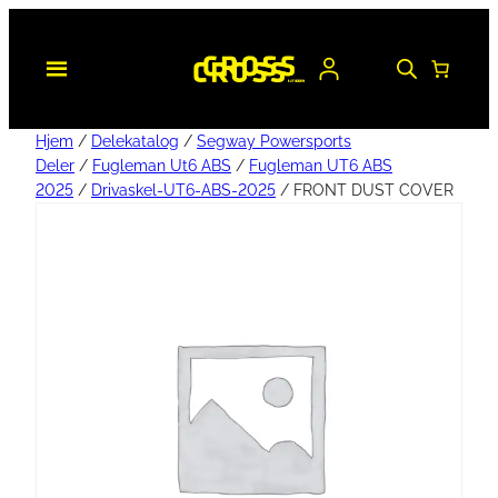
Hjem
/
Delekatalog
/
Segway Powersports
Deler
/
Fugleman Ut6 ABS
/
Fugleman UT6 ABS
2025
/
Drivaskel-UT6-ABS-2025
/ FRONT DUST COVER