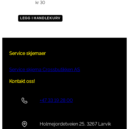
kr
30
LEGG I HANDLEKURV
Service skjemaer
Service skjema Crossbutikken AS
Kontakt oss!
+47 33 19 28 00
Holmejordetveien 25, 3267 Larvik