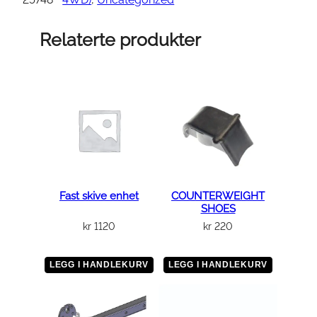
T
D
Relaterte produkter
R
I
V
E
A
X
L
E
a
Fast skive enhet
COUNTERWEIGHT
SHOES
n
kr
1120
kr
220
t
a
l
LEGG I HANDLEKURV
LEGG I HANDLEKURV
l