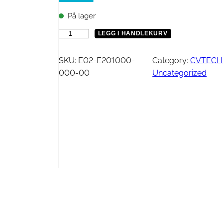
Vinsj
Kjede
På lager
Oljefilter
Tennplugg
F
LEGG I HANDLEKURV
Bekledning
Vedlikehold / Re
a
s
SKU:
E02-E201000-
Category:
CVTECH 
t
000-00
Uncategorized
Hjelm
Reklamemateriell
s
Jakke
k
yr
Briller
i
v
Genser
e
T-skjorte
a
n
t
a
l
l