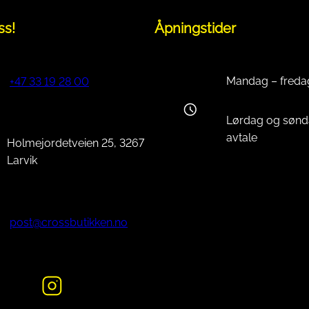
ss!
Åpningstider
Mandag – freda
+47 33 19 28 00
Lørdag og sønd
avtale
Holmejordetveien 25, 3267
Larvik
post@crossbutikken.no