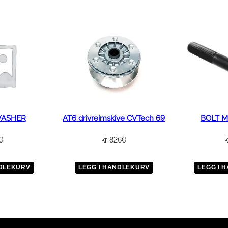
WASHER
AT6 drivreimskive CVTech 69
BOLT M
0
kr
8260
k
NDLEKURV
LEGG I HANDLEKURV
LEGG I 