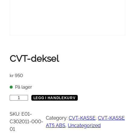
CVT-deksel
kr
950
På lager
C
LEGG I HANDLEKURV
V
T
SKU:
E01-
Category:
CVT-KASSE
, 
CVT-KASSE
-
C302011-000-
AT5 ABS
, 
Uncategorized
d
01