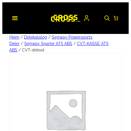
Hjem
/
Delekatalog
/
Segway Powersports
Deler
/
Segway Snarler AT5 ABS
/
CVT-KASSE AT5
ABS
/ CVT-deksel