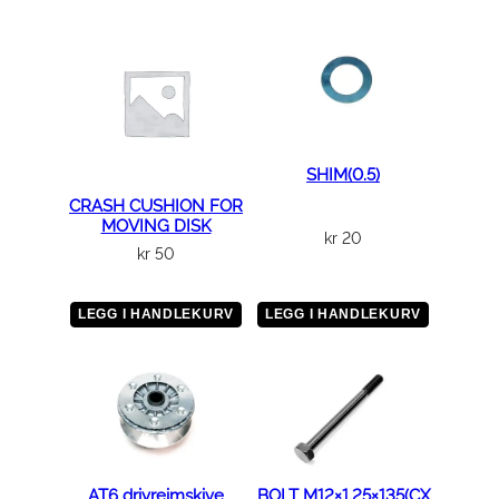
SHIM(0.5)
CRASH CUSHION FOR
MOVING DISK
kr
20
kr
50
LEGG I HANDLEKURV
LEGG I HANDLEKURV
AT6 drivreimskive
BOLT M12×1.25×135(CX