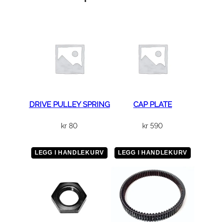
k
l
o
s
s
e
r
a
n
DRIVE PULLEY SPRING
CAP PLATE
t
kr
80
kr
590
a
l
l
LEGG I HANDLEKURV
LEGG I HANDLEKURV