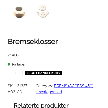
Bremseklosser
kr
460
På lager
B
LEGG I HANDLEKURV
r
e
SKU:
31337-
Category:
BREMS (ACCESS 450)
, 
m
A03-001
Uncategorized
s
e
Relaterte produkter