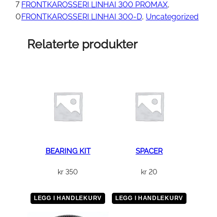
a
7
FRONTKAROSSERI LINHAI 300 PROMAX
, 
n
0
FRONTKAROSSERI LINHAI 300-D
, 
Uncategorized
t
a
Relaterte produkter
l
l
BEARING KIT
SPACER
kr
350
kr
20
LEGG I HANDLEKURV
LEGG I HANDLEKURV