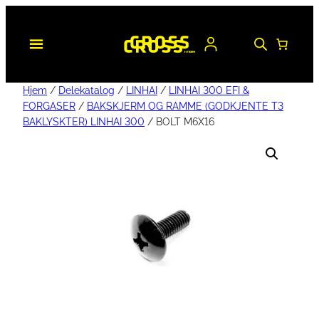
Hjem
/
Delekatalog
/
LINHAI
/
LINHAI 300 EFI &
FORGASER
/
BAKSKJERM OG RAMME (GODKJENTE T3
BAKLYSKTER) LINHAI 300
/ BOLT M6X16