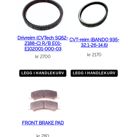
Drivreim (CVTech SQ52-
CVT-reim (BANDO 935-
2188-C) R/B E01-
32.1-26-14.6)
E102001-000-03
kr
2170
kr
2700
LEGG I HANDLEKURV
LEGG I HANDLEKURV
FRONT BRAKE PAD
kr
280