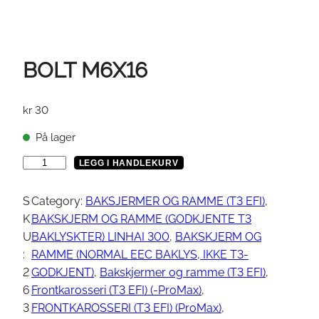
BOLT M6X16
kr
30
På lager
B
LEGG I HANDLEKURV
O
L
S
Category:
BAKSJERMER OG RAMME (T3 EFI)
, 
T
K
BAKSKJERM OG RAMME (GODKJENTE T3
M
U
BAKLYSKTER) LINHAI 300
, 
BAKSKJERM OG
6
:
RAMME (NORMAL EEC BAKLYS, IKKE T3-
X
2
GODKJENT)
, 
Bakskjermer og ramme (T3 EFI)
, 
1
6
Frontkarosseri (T3 EFI) (-ProMax)
, 
6
3
FRONTKAROSSERI (T3 EFI) (ProMax)
, 