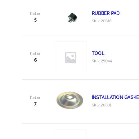
RUBBER PAD
Ref.nr
5
SKU: 20316
TOOL
Ref.nr
6
SKU: 25044
INSTALLATION GASK
Ref.nr
7
SKU: 20331