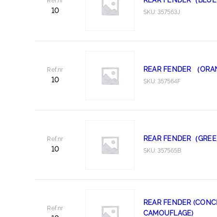
REAR FENDER（BLU
Ref.nr
10
SKU: 357563J
REAR FENDER （OR
Ref.nr
10
SKU: 357564F
REAR FENDER（GRE
Ref.nr
10
SKU: 357565B
REAR FENDER (CONC
Ref.nr
CAMOUFLAGE)