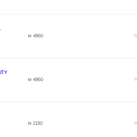
A
t
kr
4860
ITY
t
kr
4860
t
kr
1330