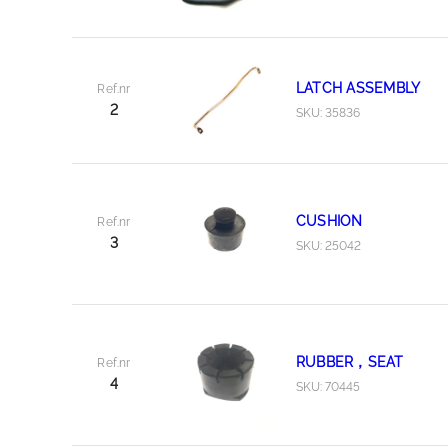
LATCH ASSEMBLY
Ref.nr
2
SKU: 35836
CUSHION
Ref.nr
3
SKU: 25042
RUBBER，SEAT
Ref.nr
4
SKU: 70445