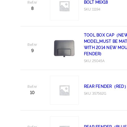
BOLT M6X18
Ref.nr
8
SKU: 11194
TOOL BOX CAP（NE
MODEL,MUST BE MA
Ref.nr
WITH 2014 NEW MOU
9
FENDER)
SKU: 25045A
REAR FENDER（RED
Ref.nr
10
SKU: 357562G