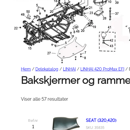
SSV
Tilhengere
Trekk & Komfortutstyr
E-SCOOTER
Kjørerampe
Hytter
Arbeidsutstyr & Brøyting
Elektronikk & Belysning
Snøskjær & Brøyteutstyr
Lys
Gårdsutstyr & Skogsutst
Hjem
/
Delekatalog
/
LINHAI
/
LINHAI 420 ProMax EFI
/ 
Batterier & Ladere
Bakskjermer og ramme 
ECU
Elektronikk
Viser alle 57 resultater
SEAT (320,420)
Ref.nr
1
SKU: 35835