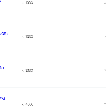
E）
t
kr
1330
ANGE）
t
kr
1330
EN）
t
kr
1330
EAL
t
kr
4860