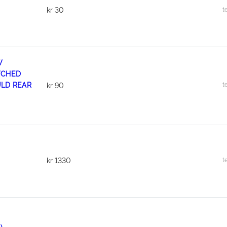
t
kr
30
W
TCHED
LD REAR
t
kr
90
）
t
kr
1330