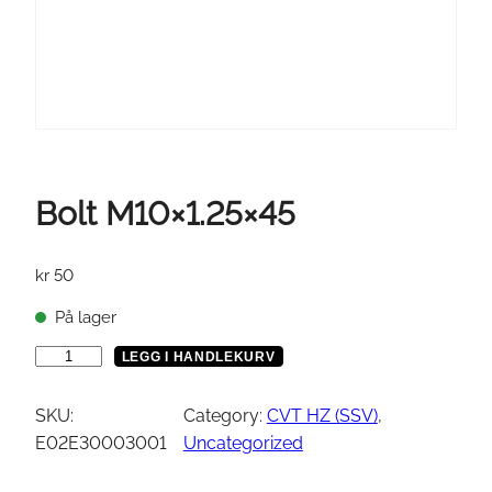
Bolt M10×1.25×45
kr
50
På lager
B
LEGG I HANDLEKURV
o
l
SKU:
Category:
CVT HZ (SSV)
, 
t
E02E30003001
Uncategorized
M