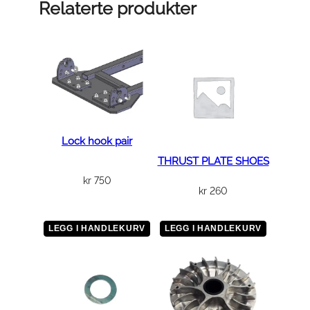
1
Relaterte produkter
0
×
1
.
2
5
×
4
Lock hook pair
5
THRUST PLATE SHOES
a
kr
750
kr
260
n
t
a
LEGG I HANDLEKURV
LEGG I HANDLEKURV
l
l