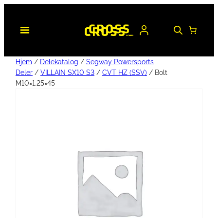
Hjem
/
Delekatalog
/
Segway Powersports
Deler
/
VILLAIN SX10 S3
/
CVT HZ (SSV)
/ Bolt
M10×1.25×45