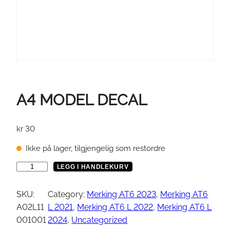
A4 MODEL DECAL
kr
30
Ikke på lager, tilgjengelig som restordre
A
LEGG I HANDLEKURV
4
M
SKU:
Category:
Merking AT6 2023
, 
Merking AT6
O
A02L11
L 2021
, 
Merking AT6 L 2022
, 
Merking AT6 L
D
001001
2024
, 
Uncategorized