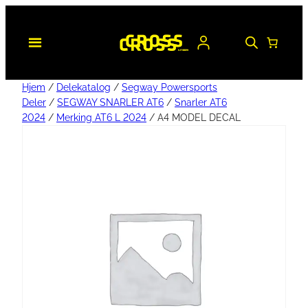
Hjem
/
Delekatalog
/
Segway Powersports
Deler
/
SEGWAY SNARLER AT6
/
Snarler AT6
2024
/
Merking AT6 L 2024
/ A4 MODEL DECAL