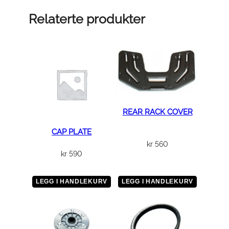
E
L
Relaterte produkter
D
E
C
A
L
a
n
REAR RACK COVER
t
a
CAP PLATE
l
kr
560
kr
590
l
LEGG I HANDLEKURV
LEGG I HANDLEKURV