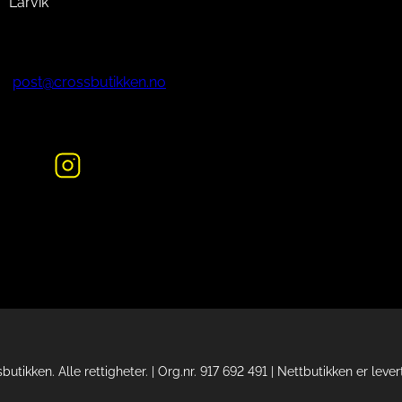
Larvik
post@crossbutikken.no
tikken. Alle rettigheter. | Org.nr. 917 692 491 | Nettbutikken er leve