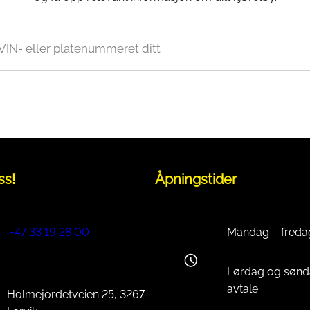
Vinsj
Kjede
Oljefilter
Tennplugg
 VIN- eller platenummeret ditt
Bekledning
Vedlikehold / Re
Hjelm
Reklamemateriell
Jakke
yr
Briller
Genser
ss!
Åpningstider
T-skjorte
Mandag – freda
+47 33 19 28 00
Lørdag og sønd
avtale
Holmejordetveien 25, 3267