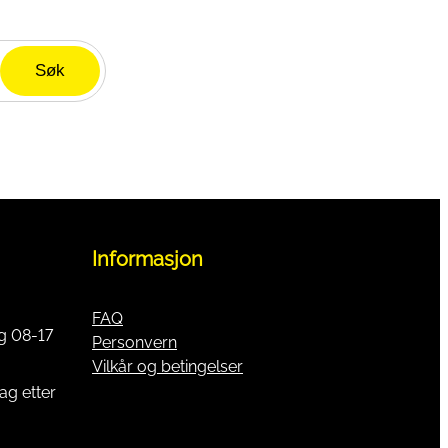
Søk
ngjøring
Informasjon
FAQ
g 08-17
Personvern
Vilkår og betingelser
ag etter