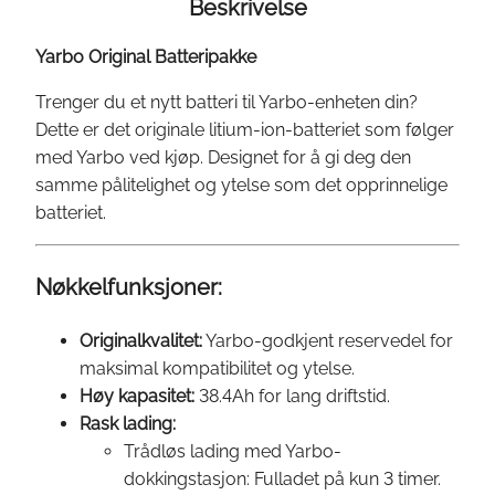
t
Beskrivelse
t
e
Yarbo Original Batteripakke
r
Trenger du et nytt batteri til Yarbo-enheten din?
i
Dette er det originale litium-ion-batteriet som følger
a
med Yarbo ved kjøp. Designet for å gi deg den
n
samme pålitelighet og ytelse som det opprinnelige
t
batteriet.
a
l
l
Nøkkelfunksjoner:
Originalkvalitet:
Yarbo-godkjent reservedel for
maksimal kompatibilitet og ytelse.
Høy kapasitet:
38.4Ah for lang driftstid.
Rask lading:
Trådløs lading med Yarbo-
dokkingstasjon: Fulladet på kun 3 timer.