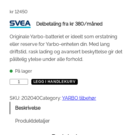
kr
12450
Delbetaling fra
kr
380
/måned
Originale Yarbo-batteriet er ideelt som erstatning
eller reserve for Yarbo-enheten din. Med lang
driftstid, rask lading og avansert beskyttelse gir det
pålitelig ytelse under alle forhold.
På lager
Y
LEGG I HANDLEKURV
a
r
SKU:
202040
Category:
YARBO tilbehør
b
Beskrivelse
o
B
Produktdetaljer
a