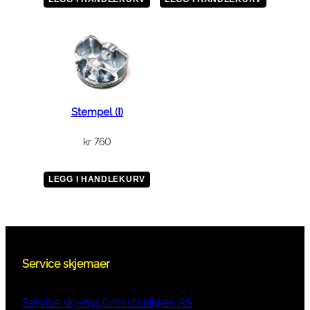
Stempel (Ⅰ)
kr
760
LEGG I HANDLEKURV
Service skjemaer
Service skjema Crossbutikken AS