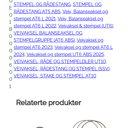
R
U:
STEMPEL OG RÅDESTANG
, 
STEMPEL OG
U
E
RÅDESTANG AT5 ABS
, 
Veiv, Balanseaksel og
F
0
stempel AT6 L 2021
, 
Veiv, Balanseaksel og
F
1
stempel AT6 L 2022
, 
Veivaksel & stempel (UT6)
, 
K
B
VEIVAKSEL BALANSEAKSEL OG
E
0
STEMPELGRUPPE (AT6 ABS)
, 
Veivaksel og
Y
0
stempel AT6 2023
, 
Veivaksel og stempel AT6 L
a
0
2024
, 
Veivaksel og stempel UT6 ABS 2025
, 
n
0
VEIVAKSEL, RÅDE OG STEMPELDLER UT10
, 
t
6
VEIVAKSEL, RÅDESTANG OG STEMPEL (SSV)
, 
a
0
VEIVAKSEL, STAKE OG STEMPEL AT10
l
0
l
1
Relaterte produkter