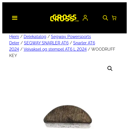
Hjem
/
Delekatalog
/
Segway Powersports
Deler
/
SEGWAY SNARLER AT6
/
Snarler AT6
2024
/
Veivaksel og stempel AT6 L 2024
/ WOODRUFF
KEY