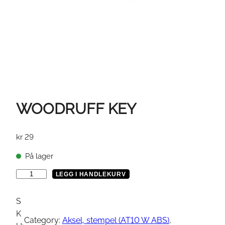
WOODRUFF KEY
kr
29
På lager
W
LEGG I HANDLEKURV
O
O
S
D
K
Category:
Aksel, stempel (AT10 W ABS)
, 