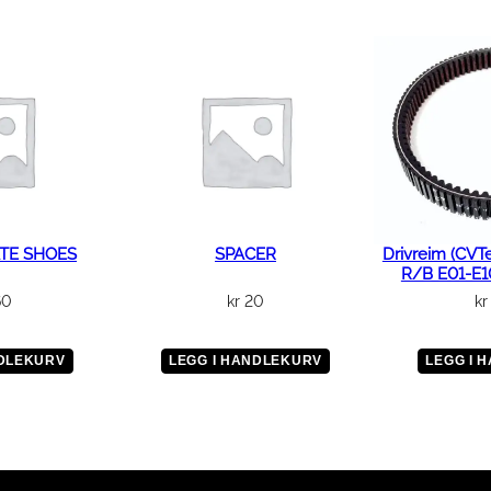
H
I
O
N
P
L
U
G
a
n
TE SHOES
SPACER
Drivreim (CVT
R/B E01-E
t
60
kr
20
kr
a
l
l
NDLEKURV
LEGG I HANDLEKURV
LEGG I 