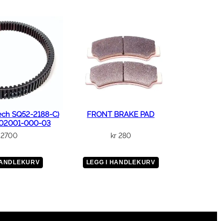
ech SQ52-2188-C)
FRONT BRAKE PAD
102001-000-03
2700
kr
280
HANDLEKURV
LEGG I HANDLEKURV