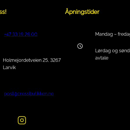
ss!
Åpningstider
Mandag – freda
+47 33 19 28 00
Lørdag og sønd
avtale
Holmejordetveien 25, 3267
Larvik
post@crossbutikken.no