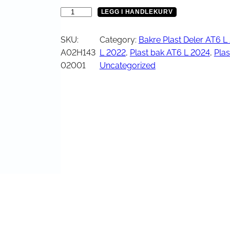
Vinsj
Kjede
W
LEGG I HANDLEKURV
Oljefilter
H
Tennplugg
I
SKU:
Category:
Bakre Plast Deler AT6 L
Bekledning
Vedlikehold / Re
T
A02H143
L 2022
, 
Plast bak AT6 L 2024
, 
Plas
E
02001
Uncategorized
R
Hjelm
Reklamemateriell
I
Jakke
G
yr
Briller
H
Genser
T
T-skjorte
B
A
C
K
C
U
S