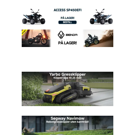
kr 174950