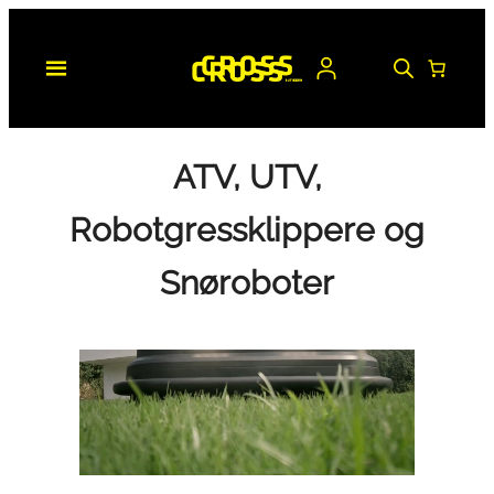
Hopp
til
innhold
ATV, UTV,
Robotgressklippere og
Snøroboter