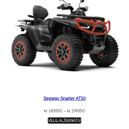
Segway Snarler AT10
Prisområde:
kr
149950
–
kr
174950
kr 149950
VELG ALTERNATIV
til