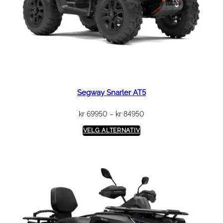
Segway Snarler AT5
Prisområde:
kr
69950
–
kr
84950
kr 69950
VELG ALTERNATIV
til
kr 84950