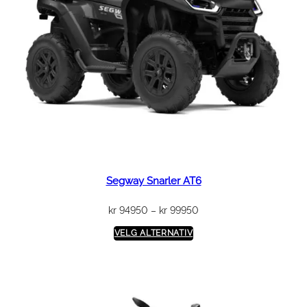
Segway Snarler AT6
Prisområde:
kr
94950
–
kr
99950
kr 94950
VELG ALTERNATIV
til
kr 99950