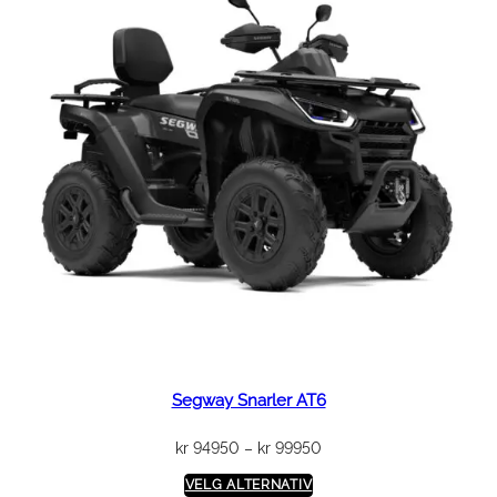
Segway Snarler AT6
Prisområde:
kr
94950
–
kr
99950
kr 94950
VELG ALTERNATIV
til