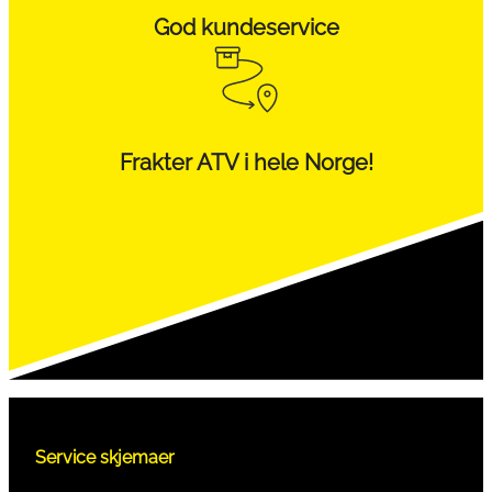
God kundeservice
Frakter ATV i hele Norge!
Service skjemaer