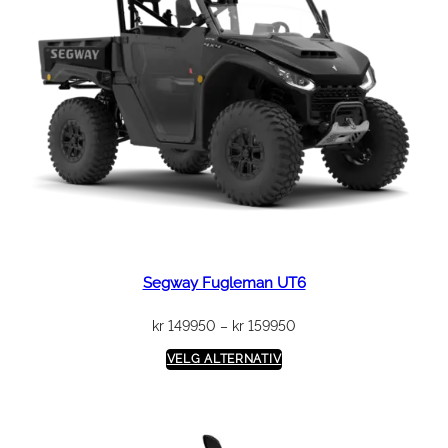
Segway Fugleman UT6
Prisområde:
kr
149950
–
kr
159950
kr 149950
VELG ALTERNATIV
til
kr 159950