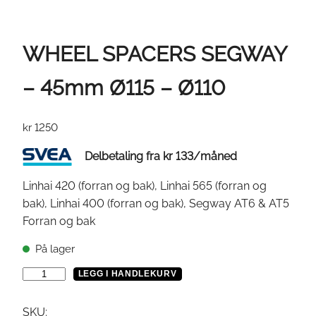
WHEEL SPACERS SEGWAY
– 45mm Ø115 – Ø110
kr
1250
Delbetaling fra
kr
133
/måned
Linhai 420 (forran og bak), Linhai 565 (forran og
bak), Linhai 400 (forran og bak), Segway AT6 & AT5
Forran og bak
På lager
W
LEGG I HANDLEKURV
H
E
SKU: