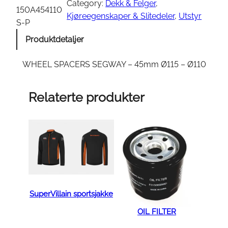
Category:
Dekk & Felger
, 
E
150A454110
Kjøreegenskaper & Slitedeler
, 
Utstyr
L
S-P
S
Produktdetaljer
P
A
WHEEL SPACERS SEGWAY – 45mm Ø115 – Ø110
C
E
Relaterte produkter
R
S
S
E
G
W
A
Y
SuperVillain sportsjakke
–
OIL FILTER
4
5