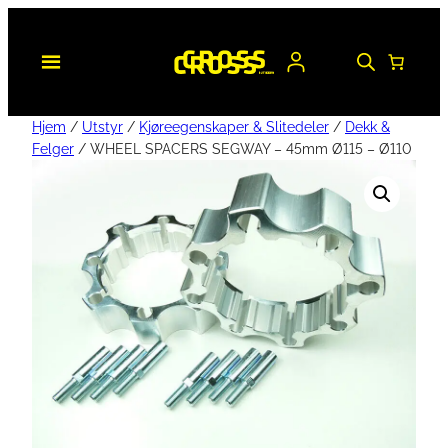
Hjem
/
Utstyr
/
Kjøreegenskaper & Slitedeler
/
Dekk &
Felger
/ WHEEL SPACERS SEGWAY – 45mm Ø115 – Ø110