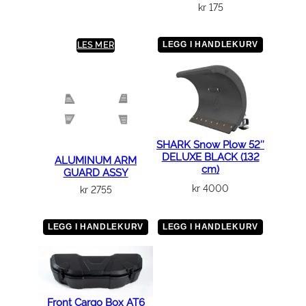
kr
175
m
m
LEGG I HANDLEKURV
LES MER
Ø
1
1
5
–
Ø
SHARK Snow Plow 52″
1
DELUXE BLACK (132
ALUMINUM ARM
1
cm)
GUARD ASSY
0
kr
4000
kr
2755
a
n
LEGG I HANDLEKURV
LEGG I HANDLEKURV
t
a
l
l
Front Cargo Box AT6