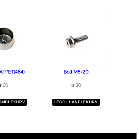
APPET(484)
Bolt M6×20
r
60
kr
30
HANDLEKURV
LEGG I HANDLEKURV