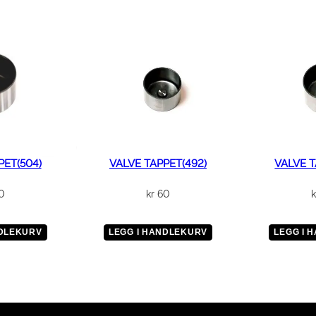
n
t
a
l
l
PET(504)
VALVE TAPPET(492)
VALVE T
0
kr
60
k
NDLEKURV
LEGG I HANDLEKURV
LEGG I 