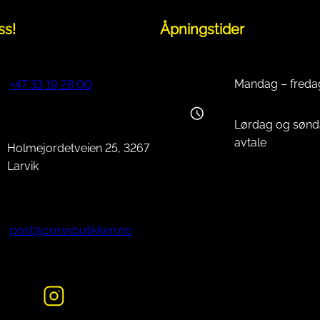
ss!
Åpningstider
Mandag – freda
+47 33 19 28 00
Lørdag og sønd
avtale
Holmejordetveien 25, 3267
Larvik
post@crossbutikken.no