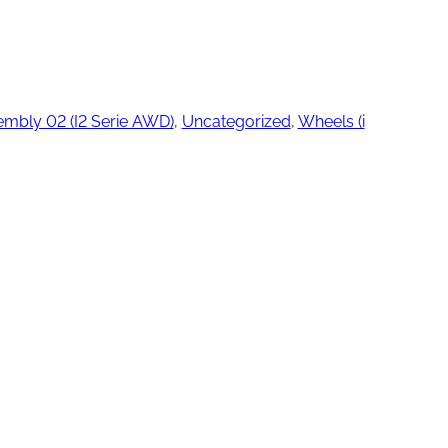
ngjøring
embly 02 (I2 Serie AWD)
, 
Uncategorized
, 
Wheels (i