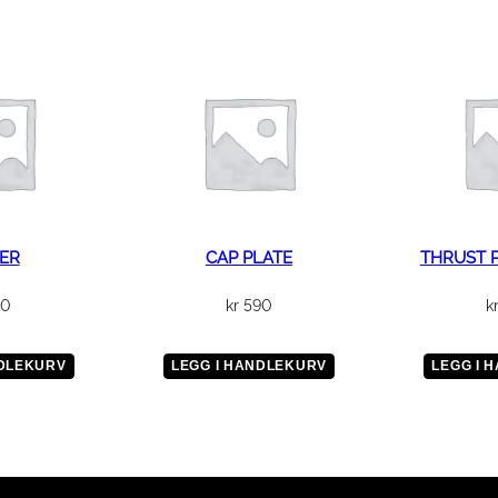
u
l
e
;
L
a
w
n
m
ER
CAP PLATE
THRUST 
o
w
20
kr
590
k
e
r
NDLEKURV
LEGG I HANDLEKURV
LEGG I 
i
s
e
r
i