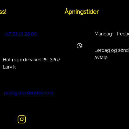
e
ss!
Åpningstider
s
a
n
Mandag – freda
+47 33 19 28 00
t
a
l
Lørdag og sønd
l
avtale
Holmejordetveien 25, 3267
Larvik
post@crossbutikken.no