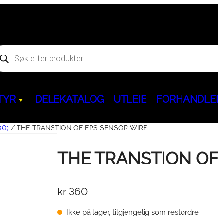
oducts
arch
TYR
DELEKATALOG
UTLEIE
FORHANDLE
00)
/ THE TRANSTION OF EPS SENSOR WIRE
Hjem og fritid
THE TRANSTION OF
Kjøreegenskaper & Slitedeler
ACCESS
Servicepakker & 
BENDA
Aggregat & powerbank
behør
kr
360
Ninebot GoKart PRO
&
Dekk & Felger
ATV
Servicepakker
ATV
Segway Ninebot KickScoote
BELTEKIT
Olje / Bremsevæ
MC
Ikke på lager, tilgjengelig som restordre