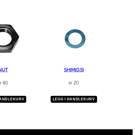
NUT
SHIM(0.5)
r
80
kr
20
HANDLEKURV
LEGG I HANDLEKURV