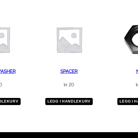
S
E
N
S
O
R
W
I
R
E
WASHER
SPACER
a
0
kr
20
k
n
t
a
NDLEKURV
LEGG I HANDLEKURV
LEGG I 
l
l