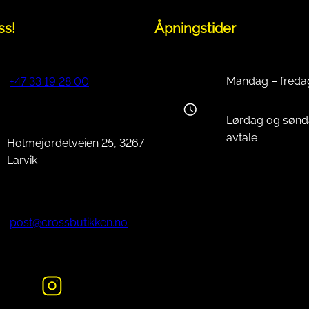
ss!
Åpningstider
Mandag – freda
+47 33 19 28 00
Lørdag og sønd
avtale
Holmejordetveien 25, 3267
Larvik
post@crossbutikken.no