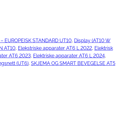
ngjøring
– EUROPEISK STANDARD UT10
, 
Display (AT10 W
N AT10
, 
Elekstriske apparater AT6 L 2022
, 
Elektrisk
rater AT6 2023
, 
Elektriske apparater AT6 L 2024
, 
ngsnett (UT6)
, 
SKJEMA OG SMART BEVEGELSE AT5