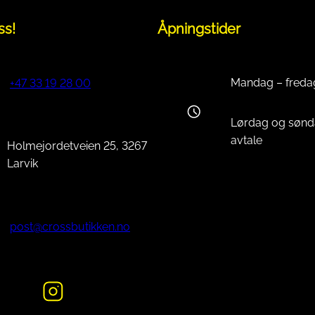
ss!
Åpningstider
Mandag – freda
+47 33 19 28 00
Lørdag og sønd
avtale
Holmejordetveien 25, 3267
Larvik
post@crossbutikken.no