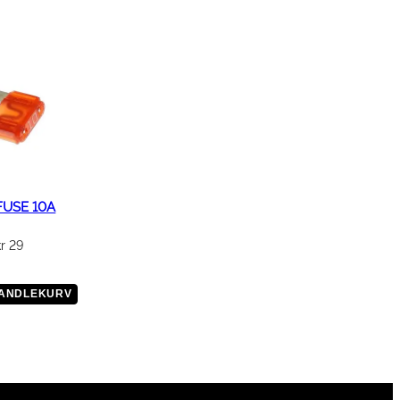
FUSE 10A
kr
29
HANDLEKURV