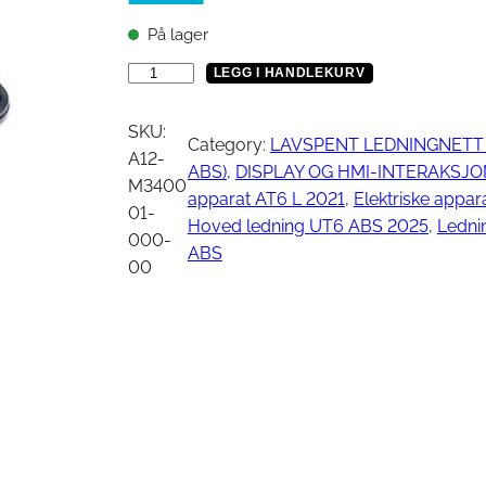
Vinsj
Kjede
På lager
Oljefilter
Tennplugg
T
LEGG I HANDLEKURV
Bekledning
Vedlikehold / Re
-
B
SKU:
Category:
LAVSPENT LEDNINGNETT 
O
A12-
ABS)
, 
DISPLAY OG HMI-INTERAKSJO
Hjelm
Reklamemateriell
X
M3400
apparat AT6 L 2021
, 
Elektriske appa
Jakke
,
01-
Hoved ledning UT6 ABS 2025
, 
Ledni
yr
Briller
E
000-
ABS
U
Genser
00
a
T-skjorte
n
t
a
l
l