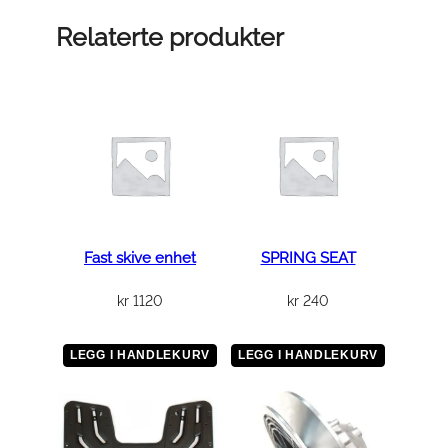
R
T
Relaterte produkter
B
R
A
C
K
E
T
a
n
Fast skive enhet
SPRING SEAT
t
kr
1120
kr
240
a
l
l
LEGG I HANDLEKURV
LEGG I HANDLEKURV