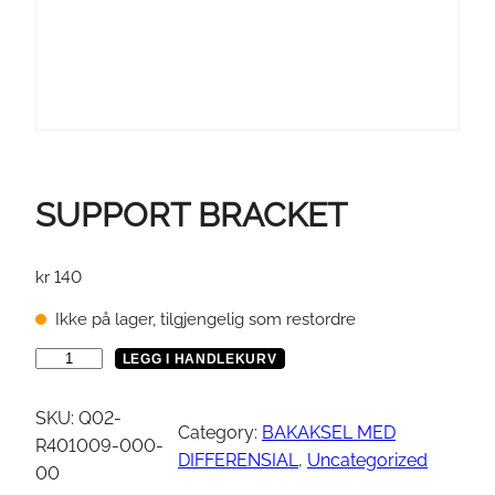
SUPPORT BRACKET
kr
140
Ikke på lager, tilgjengelig som restordre
S
LEGG I HANDLEKURV
U
P
SKU:
Q02-
Category:
BAKAKSEL MED
P
R401009-000-
DIFFERENSIAL
, 
Uncategorized
O
00