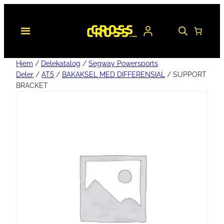
Hjem
/
Delekatalog
/
Segway Powersports
Deler
/
AT5
/
BAKAKSEL MED DIFFERENSIAL
/ SUPPORT
BRACKET