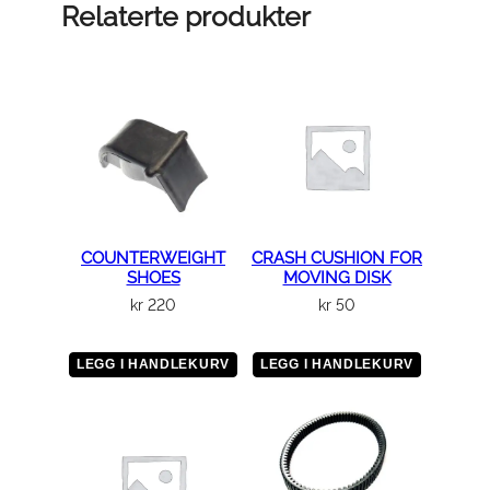
x
Relaterte produkter
4
2
a
n
t
a
l
l
COUNTERWEIGHT
CRASH CUSHION FOR
SHOES
MOVING DISK
kr
220
kr
50
LEGG I HANDLEKURV
LEGG I HANDLEKURV