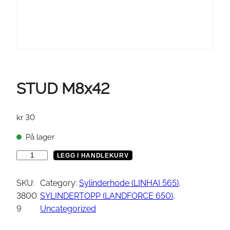
STUD M8x42
kr
30
På lager
S
LEGG I HANDLEKURV
T
U
SKU:
Category:
Sylinderhode (LINHAI 565)
, 
D
3800
SYLINDERTOPP (LANDFORCE 650)
, 
M
9
Uncategorized
8